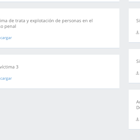
tima de trata y explotación de personas en el
S
so penal
cargar
S
 víctima 3
cargar
A
D