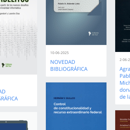
10-06-2025
2-06-
NOVEDAD
BIBLIOGRÁFICA
Agr
Pabl
Mich
dona
AD
de l
GRÁFICA