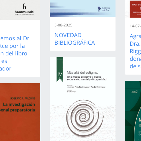
5-08-2025
14-07
NOVEDAD
Agr
emos al Dr.
BIBLIOGRÁFICA
Dra.
tce por la
Rigg
n del libro
dona
 es
de s
ador