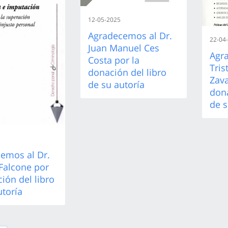
12-05-2025
Agradecemos al Dr.
22-04
Juan Manuel Ces
Agr
Costa por la
Tri
donación del libro
Zava
de su autoría
dona
de s
emos al Dr.
Falcone por
ión del libro
utoría