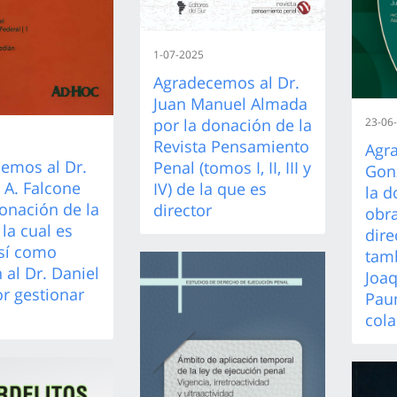
1-07-2025
Agradecemos al Dr.
Juan Manuel Almada
por la donación de la
23-06
Revista Pensamiento
Agr
emos al Dr.
Penal (tomos I, II, III y
Gon
 A. Falcone
IV) de la que es
la d
donación de la
director
obra
la cual es
dire
así como
tamb
 al Dr. Daniel
Joaq
or gestionar
Pau
col