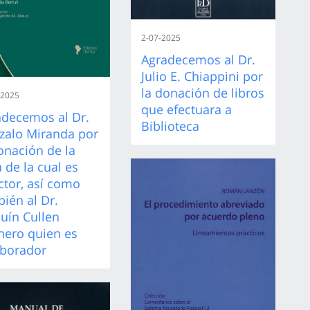
2-07-2025
Agradecemos al Dr.
Julio E. Chiappini por
la donación de libros
-2025
que efectuara a
adecemos al Dr.
Biblioteca
zalo Miranda por
onación de la
 de la cual es
ctor, así como
ién al Dr.
uín Cullen
nero quien es
aborador