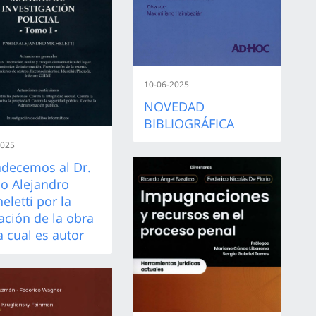
10-06-2025
NOVEDAD
BIBLIOGRÁFICA
2025
adecemos al Dr.
o Alejandro
eletti por la
ción de la obra
a cual es autor