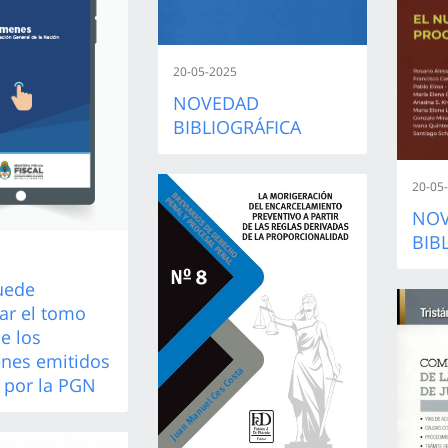
20-05-2025
NOVEDAD
BIBLIOGRÁFICA
20-05
NO
BIB
uede
ar el tomo
de los
nes emitidos
 por la PGN