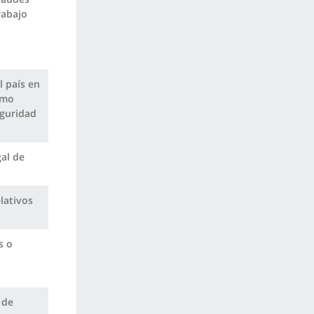
rabajo
l país en
omo
eguridad
al de
lativos
s o
 de