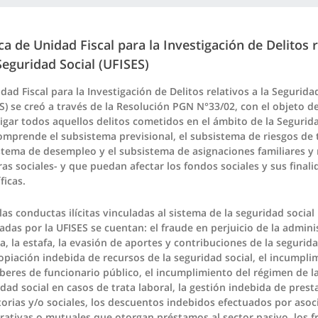
ca de Unidad Fiscal para la Investigación de Delitos r
Seguridad Social (UFISES)
dad Fiscal para la Investigación de Delitos relativos a la Segurida
S) se creó a través de la Resolución PGN N°33/02, con el objeto d
igar todos aquellos delitos cometidos en el ámbito de la Segurida
mprende el subsistema previsional, el subsistema de riesgos de t
stema de desempleo y el subsistema de asignaciones familiares y
as sociales- y que puedan afectar los fondos sociales y sus final
ficas.
las conductas ilícitas vinculadas al sistema de la seguridad social
das por la UFISES se cuentan: el fraude en perjuicio de la admini
a, la estafa, la evasión de aportes y contribuciones de la segurida
opiación indebida de recursos de la seguridad social, el incumpli
beres de funcionario público, el incumplimiento del régimen de l
dad social en casos de trata laboral, la gestión indebida de prest
torias y/o sociales, los descuentos indebidos efectuados por asoc
rativas o mutuales que otorgan préstamos al sector pasivo, los f