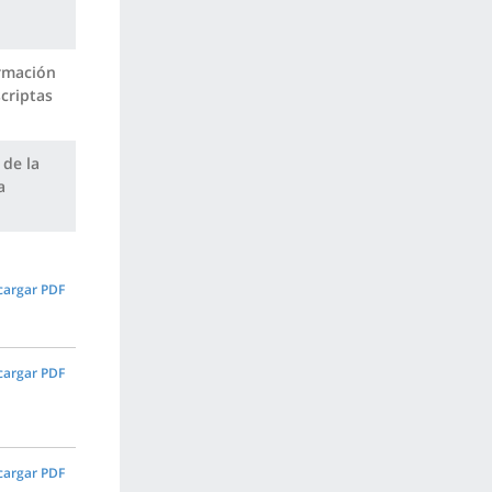
ormación
criptas
 de la
a
cargar PDF
cargar PDF
cargar PDF