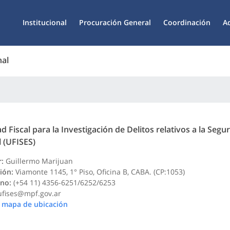
Institucional
Procuración General
Coordinación
A
nal
d Fiscal para la Investigación de Delitos relativos a la Segu
l (UFISES)
r:
Guillermo Marijuan
ión:
Viamonte 1145, 1° Piso, Oficina B, CABA. (CP:1053)
ono:
(+54 11) 4356-6251/6252/6253
ufises@mpf.gov.ar
 mapa de ubicación