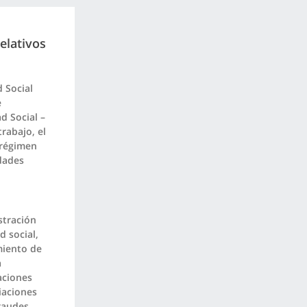
elativos
d Social
e
d Social –
rabajo, el
 régimen
idades
stración
d social,
miento de
a
aciones
iaciones
raudes