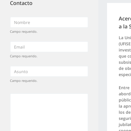
Contacto
Acer
a la 
Campo requerido.
La Uni
(UFISE
invest
que co
Campo requerido.
subsi
de obr
especí
Campo requerido.
Entre 
aborda
públic
la apr
los de
seguri
jubila
coope