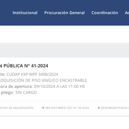
Institucional
Procuración General
Coordinación
A
N PÚBLICA N° 41-2024
te
: CUDAP EXP MPF 3498/2024
ADQUISICIÓN DE PISO VINÍLICO ENCASTRABLE.
hora de apertura
: 09/10/2024 A LAS 11:00 HS
 pliego
: SIN CARGO
CION DE ADJUDICACION
VER DICTAMEN CEO N° 50-2024
DESCARGAR PLIEGO P