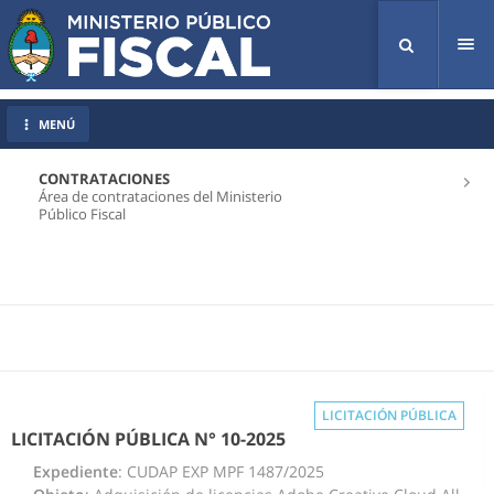
Tog
nav
MENÚ
CONTRATACIONES
Área de contrataciones del Ministerio
Público Fiscal
LICITACIÓN PÚBLICA
LICITACIÓN PÚBLICA N° 10-2025
Expediente
: CUDAP EXP MPF 1487/2025