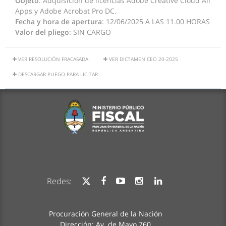
Objeto
: Adquisición de licencias Adobe Creative Cloud All
Apps y Adobe Acrobat Pro DC.
Fecha y hora de apertura
: 12/06/2025 A LAS 11.00 HORAS
Valor del pliego
: SIN CARGO
VER RESOLUCIÓN FRACASADA
VER DICTAMEN CEO 20-2025
DESCARGAR PLIEGO PARA LICITAR
Redes:
Procuración General de la Nación
Dirección: Av. de Mayo 760