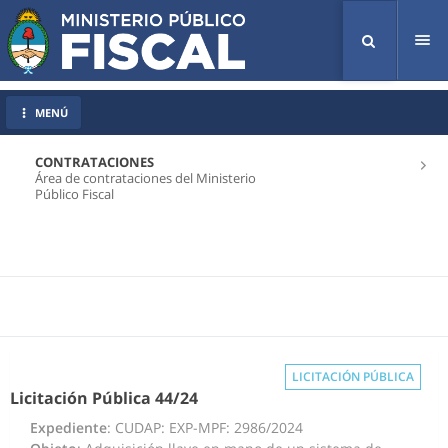
Tog
nav
MENÚ
CONTRATACIONES
Área de contrataciones del Ministerio
Público Fiscal
LICITACIÓN PÚBLICA
Licitación Pública 44/24
Expediente
: CUDAP: EXP-MPF: 2986/2024