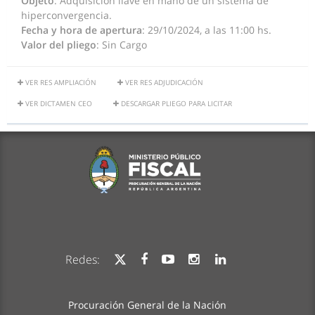
Objeto
: Adquisición llave en mano de un sistema de
hiperconvergencia.
Fecha y hora de apertura
: 29/10/2024, a las 11:00 hs.
Valor del pliego
: Sin Cargo
VER RES AMPLIACIÓN
VER RES ADJUDICACIÓN
VER DICTAMEN CEO
DESCARGAR PLIEGO PARA LICITAR
Redes:
Procuración General de la Nación