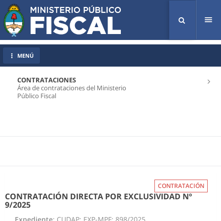
Tog
nav
MENÚ
CONTRATACIONES
Área de contrataciones del Ministerio
Público Fiscal
CONTRATACIÓN
CONTRATACIÓN DIRECTA POR EXCLUSIVIDAD Nº
9/2025
Expediente
: CUDAP: EXP-MPF: 898/2025