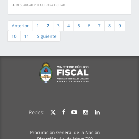
DESCARGAR PLIEGO PARA LICITAR
Anterior
1
2
3
4
5
6
7
8
9
10
11
Siguiente
Redes:
Procuración General de la Nación
Dirección: Av. de Mayo 760