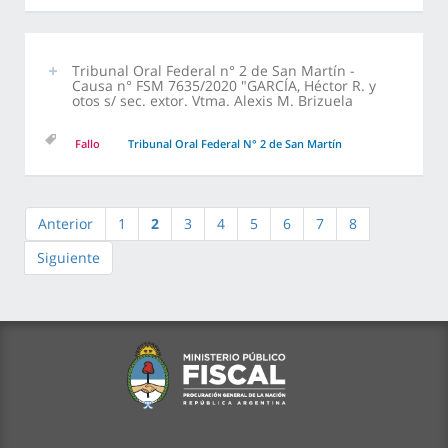
Tribunal Oral Federal n° 2 de San Martín -
Causa n° FSM 7635/2020 "GARCÍA, Héctor R. y
otos s/ sec. extor. Vtma. Alexis M. Brizuela
Fallo
Tribunal Oral Federal N° 2 de San Martín
Anterior
1
2
3
4
5
6
7
8
Siguiente