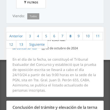
FILTROS
Viendo:
Todos
Constitución del Tribunal Evaluador y fecha de
Anterior
3
4
5
6
7
8
9
10
11
prueba de oposición escrita.
12
13
Siguiente
Concurso 128
02 de octubre de 2024
En el día de la fecha, se constituyó el Tribunal
Evaluador del Concurso y estableció que la prueba
de oposición escrita se llevará a cabo el día
24/10/24 a partir de las 9:00 horas en la sede de la
PGN, sita en Tte. Gral. Juan D. Perón 655, CABA.
Asimismo, se publica el listado actualizado de
personas inscriptas.
Redes:
Conclusión del trámite y elevación de la terna