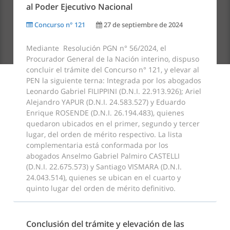
al Poder Ejecutivo Nacional
Procuración General de la Nación
Concurso n° 121
27 de septiembre de 2024
Dirección: Av. de Mayo 760
Teléfono: +54 11 4338-4300
Mediante Resolución PGN n° 56/2024, el
Procurador General de la Nación interino, dispuso
concluir el trámite del Concurso n° 121, y elevar al
PEN la siguiente terna: Integrada por los abogados
Leonardo Gabriel FILIPPINI (D.N.I. 22.913.926); Ariel
Alejandro YAPUR (D.N.I. 24.583.527) y Eduardo
Enrique ROSENDE (D.N.I. 26.194.483), quienes
quedaron ubicados en el primer, segundo y tercer
lugar, del orden de mérito respectivo. La lista
complementaria está conformada por los
abogados Anselmo Gabriel Palmiro CASTELLI
(D.N.I. 22.675.573) y Santiago VISMARA (D.N.I.
24.043.514), quienes se ubican en el cuarto y
quinto lugar del orden de mérito definitivo.
Conclusión del trámite y elevación de las