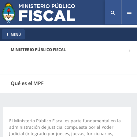
Tog
nav
MENÚ
MINISTERIO PÚBLICO FISCAL
Qué es el MPF
El Ministerio Público Fiscal es parte fundamental en la
administración de justicia, compuesta por el Poder
Judicial (integrado por jueces, juezas, funcionarios,