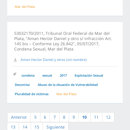
Mar del Plata
53032170/2011, Tribunal Oral Federal de Mar del
Plata, "Aman Hector Daniel y otro s/ infracción Art.
145 bis – Conforme Ley 26.842", 05/07/2017,
Condena Sexual, Mar del Plata
Aman Hector Daniel y otros (sin nombre)
condena
sexual
2017
Explotación Sexual
Decomiso
Abuso de la situación de Vulnerabilidad
Pluralidad de víctimas
Mar del Plata
Anterior
5
6
7
8
9
10
11
12
13
14
15
Siguiente