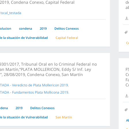
2019, Condena Conexo, Capital Federal
d
a
iscal_testada
olucion
condena
2019
Delitos Conexos
e la situación de Vulnerabilidad
Capital Federal
C
301/2017, Tribunal Oral en lo Criminal Federal no
an Martín,“PLATA MOLLERICON, Eddy S/ Inf. Ley
F
”, 28/08/2019, Condena Conexo, San Martín
C
F
C
TADA - Veredicto de Plata Mollericon 2019.
TADA - Fundamentos Plata Mollicona 2019.
ndena
2019
Delitos Conexos
e la situación de Vulnerabilidad
San Martín
A