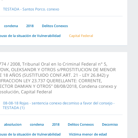
TESTADA - Santos Porco. conexo
condena
2018
Delitos Conexos
buso de la situación de Vulnerabilidad
Capital Federal
774 / 2008, Tribunal Oral en lo Criminal Federal n° 5,
VOVK, OLEKSANDR Y OTROS s/PROSTITUCION DE MENOR
E 18 AÑOS (SUSTITUIDO CONF.ART. 21 - LEY 26.842) y
NFRACCION LEY 23.737 QUERELLANTE: CORRENTE,
ECTOR DAMIAN Y OTROS” 08/08/2018, Condena conexo y
bsolución, Capital Federal
08-08-18 Rojas - sentencia conexo decomiso a favor del consejo -
TESTADA (1)
absolucion
condena
2018
Delitos Conexos
Decomiso
buso de la situación de Vulnerabilidad
Víctima menor de edad