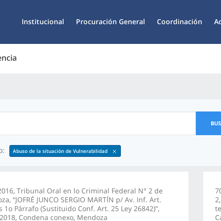
Institucional
Procuración General
Coordinación
A
encia
BU
o:
Abuso de la situación de Vulnerabilidad
016, Tribunal Oral en lo Criminal Federal N° 2 de
7
a, “JOFRÉ JUNCO SERGIO MARTÍN p/ Av. Inf. Art.
2
s 1o Párrafo (Sustituido Conf. Art. 25 Ley 26842)”,
t
/2018, Condena conexo, Mendoza
C