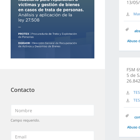
13/05/
Mar
abs
Abuso d
FSM 69
5 de S
26.842
Contacto
TES
TES
co
Campo requerido.
Abuso d