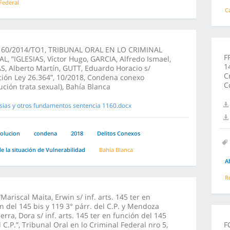
 Federal
C
160/2014/TO1, TRIBUNAL ORAL EN LO CRIMINAL
F
L, ”IGLESIAS, Víctor Hugo, GARCIA, Alfredo Ismael,
1
, Alberto Martín, GUTT, Eduardo Horacio s/
C
ción Ley 26.364”, 10/2018, Condena conexo
C
ución trata sexual), Bahía Blanca
esias y otros fundamentos sentencia 1160.docx
olucion
condena
2018
Delitos Conexos
e la situación de Vulnerabilidad
Bahía Blanca
A
R
“Mariscal Maita, Erwin s/ inf. arts. 145 ter en
n del 145 bis y 119 3° párr. del C.P. y Mendoza
ierra, Dora s/ inf. arts. 145 ter en función del 145
l C.P.”, Tribunal Oral en lo Criminal Federal nro 5,
F