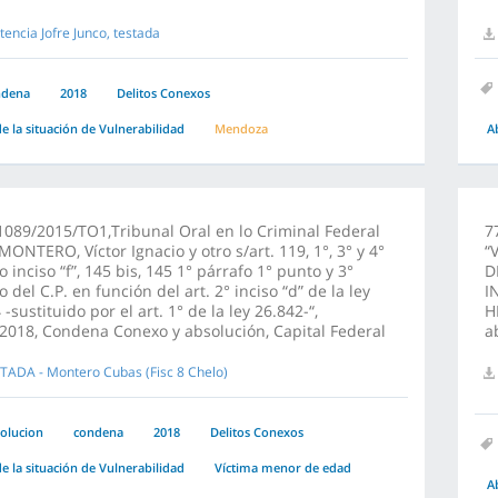
tencia Jofre Junco, testada
ndena
2018
Delitos Conexos
e la situación de Vulnerabilidad
Mendoza
A
089/2015/TO1,Tribunal Oral en lo Criminal Federal
7
“MONTERO, Víctor Ignacio y otro s/art. 119, 1°, 3° y 4°
“
o inciso “f”, 145 bis, 145 1° párrafo 1° punto y 3°
D
o del C.P. en función del art. 2° inciso “d” de la ley
I
 -sustituido por el art. 1° de la ley 26.842-“,
H
2018, Condena Conexo y absolución, Capital Federal
a
TADA - Montero Cubas (Fisc 8 Chelo)
olucion
condena
2018
Delitos Conexos
e la situación de Vulnerabilidad
Víctima menor de edad
A