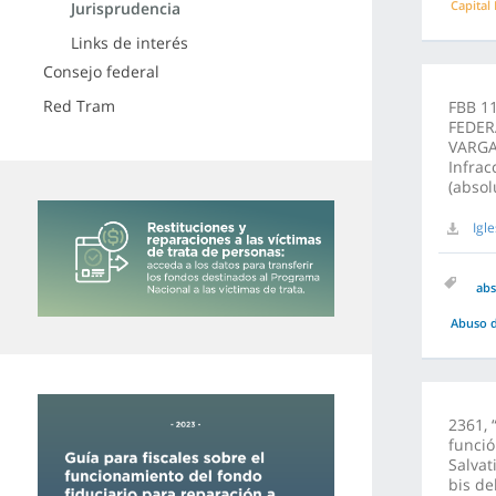
Capital
Jurisprudencia
Links de interés
Consejo federal
Red Tram
FBB 1
FEDERA
VARGAS
Infrac
(absol
Igl
abs
Abuso d
2361, 
funció
Salvat
bis de