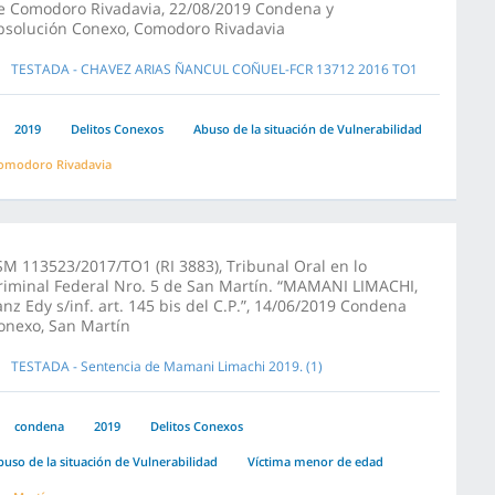
e Comodoro Rivadavia, 22/08/2019 Condena y
bsolución Conexo, Comodoro Rivadavia
TESTADA - CHAVEZ ARIAS ÑANCUL COÑUEL-FCR 13712 2016 TO1
2019
Delitos Conexos
Abuso de la situación de Vulnerabilidad
omodoro Rivadavia
SM 113523/2017/TO1 (RI 3883), Tribunal Oral en lo
riminal Federal Nro. 5 de San Martín. “MAMANI LIMACHI,
anz Edy s/inf. art. 145 bis del C.P.”, 14/06/2019 Condena
onexo, San Martín
TESTADA - Sentencia de Mamani Limachi 2019. (1)
condena
2019
Delitos Conexos
buso de la situación de Vulnerabilidad
Víctima menor de edad