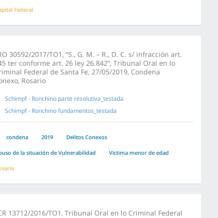
apital Federal
RO 30592/2017/TO1, “S., G. M. – R., D. C. s/ infracción art.
45 ter conforme art. 26 ley 26.842”, Tribunal Oral en lo
riminal Federal de Santa Fe, 27/05/2019, Condena
onexo, Rosario
Schimpf - Ronchino parte resolutiva_testada
Schimpf - Ronchino fundamentos_testada
condena
2019
Delitos Conexos
buso de la situación de Vulnerabilidad
Víctima menor de edad
osario
CR 13712/2016/TO1, Tribunal Oral en lo Criminal Federal