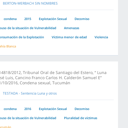
BERTON-WERBACH SIN NOMBRES
condena
2015
Explotación Sexual
Decomiso
buso de la situación de Vulnerabilidad
Amenazas
onsumación de la Explotación
Víctima menor de edad
Violencia
ahía Blanca
14818/2012, Tribunal Oral de Santiago del Estero, “ Luna
osé Luis, Cancino Franco Carlos H. Calderón Samuel E”
1/10/2016, Condena sexual, Tucumán
TESTADA - Sentencia Luna y otros
condena
2016
Explotación Sexual
Decomiso
buso de la situación de Vulnerabilidad
Pluralidad de víctimas
ucumán