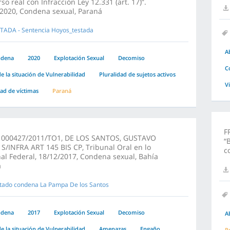
so real con Infracción Ley 12.331 (art. 17)”.
2020, Condena sexual, Paraná
TADA - Sentencia Hoyos_testada
A
ndena
2020
Explotación Sexual
Decomiso
C
e la situación de Vulnerabilidad
Pluralidad de sujetos activos
V
dad de víctimas
Paraná
F
1000427/2011/TO1, DE LOS SANTOS, GUSTAVO
“
/INFRA ART 145 BIS CP, Tribunal Oral en lo
c
al Federal, 18/12/2017, Condena sexual, Bahía
a
tado condena La Pampa De los Santos
ndena
2017
Explotación Sexual
Decomiso
A
e la situación de Vulnerabilidad
Amenazas
Engaño
R