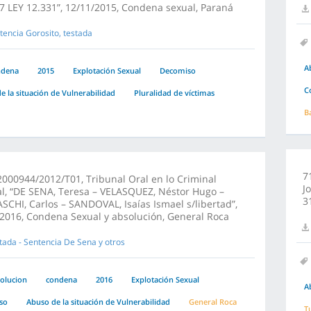
7 LEY 12.331”, 12/11/2015, Condena sexual, Paraná
tencia Gorosito, testada
A
ndena
2015
Explotación Sexual
Decomiso
C
e la situación de Vulnerabilidad
Pluralidad de víctimas
B
7
000944/2012/T01, Tribunal Oral en lo Criminal
J
l, “DE SENA, Teresa – VELASQUEZ, Néstor Hugo –
3
SCHI, Carlos – SANDOVAL, Isaías Ismael s/libertad”,
2016, Condena Sexual y absolución, General Roca
tada - Sentencia De Sena y otros
olucion
condena
2016
Explotación Sexual
A
so
Abuso de la situación de Vulnerabilidad
General Roca
T