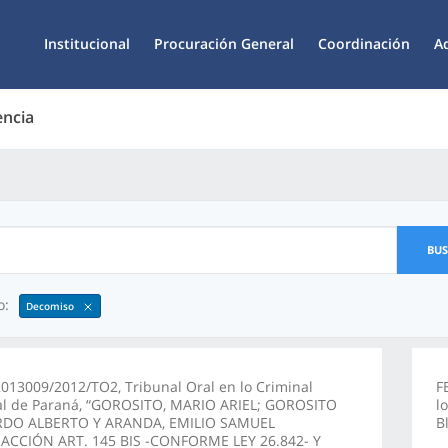
Institucional
Procuración General
Coordinación
A
encia
BU
o:
Decomiso
013009/2012/TO2, Tribunal Oral en lo Criminal
F
al de Paraná, “GOROSITO, MARIO ARIEL; GOROSITO
l
DO ALBERTO Y ARANDA, EMILIO SAMUEL
B
RACCIÓN ART. 145 BIS -CONFORME LEY 26.842- Y