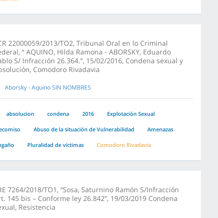
CR 22000059/2013/TO2, Tribunal Oral en lo Criminal
ederal, “ AQUINO, Hilda Ramona - ABORSKY, Eduardo
ablo S/ Infracción 26.364.”, 15/02/2016, Condena sexual y
bsolución, Comodoro Rivadavia
Aborsky - Aquino SIN NOMBRES
absolucion
condena
2016
Explotación Sexual
ecomiso
Abuso de la situación de Vulnerabilidad
Amenazas
ngaño
Pluralidad de víctimas
Comodoro Rivadavia
RE 7264/2018/TO1, “Sosa, Saturnino Ramón S/Infracción
rt. 145 bis – Conforme ley 26.842”, 19/03/2019 Condena
exual, Resistencia