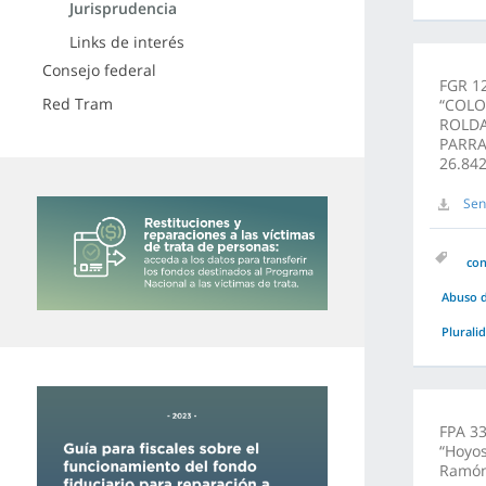
Jurisprudencia
Links de interés
Consejo federal
FGR 12
Red Tram
“COLO
ROLDAN
PARRA
26.842
Sen
co
Abuso d
Plurali
FPA 33
“Hoyos
Ramón;