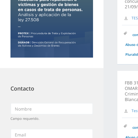
concur
21/09/
TES
co
Abuso d
Plurali
FBB 3
Contacto
OMAR S
Crimin
Blanc
Tes
Campo requerido.
co
Abuso d