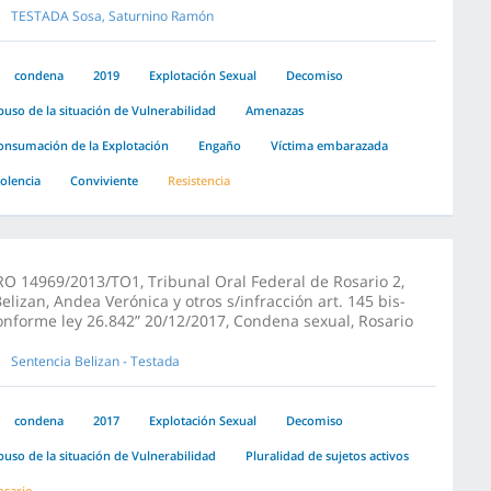
TESTADA Sosa, Saturnino Ramón
condena
2019
Explotación Sexual
Decomiso
buso de la situación de Vulnerabilidad
Amenazas
onsumación de la Explotación
Engaño
Víctima embarazada
iolencia
Conviviente
Resistencia
RO 14969/2013/TO1, Tribunal Oral Federal de Rosario 2,
Belizan, Andea Verónica y otros s/infracción art. 145 bis-
onforme ley 26.842” 20/12/2017, Condena sexual, Rosario
Sentencia Belizan - Testada
condena
2017
Explotación Sexual
Decomiso
buso de la situación de Vulnerabilidad
Pluralidad de sujetos activos
osario