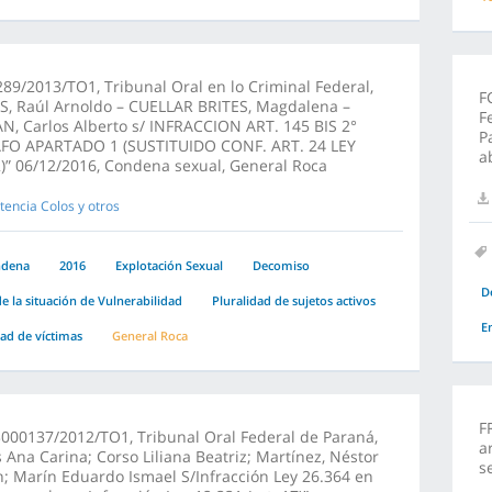
89/2013/TO1, Tribunal Oral en lo Criminal Federal,
F
S, Raúl Arnoldo – CUELLAR BRITES, Magdalena –
F
, Carlos Alberto s/ INFRACCION ART. 145 BIS 2°
P
FO APARTADO 1 (SUSTITUIDO CONF. ART. 24 LEY
a
)” 06/12/2016, Condena sexual, General Roca
tencia Colos y otros
ndena
2016
Explotación Sexual
Decomiso
D
e la situación de Vulnerabilidad
Pluralidad de sujetos activos
E
dad de víctimas
General Roca
F
000137/2012/TO1, Tribunal Oral Federal de Paraná,
a
 Ana Carina; Corso Liliana Beatriz; Martínez, Néstor
s
 Marín Eduardo Ismael S/Infracción Ley 26.364 en