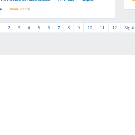
ia
Bahía Blanca
r
2
3
4
5
6
7
8
9
10
11
12
Sigui