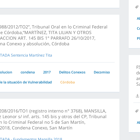
A
88/2012/TO2”, Tribunal Oral en lo Criminal Federal
C
de Córdoba,“MARTÍNEZ, TITA LILIAN Y OTROS
RACCION ART. 145 BIS 1° PARRAFO 26/10/2017,
P
na Conexo y absolución, Córdoba
TADA Sentencia Martínez Tita
F
olucion
condena
2017
Delitos Conexos
Decomiso
d
a
e la situación de Vulnerabilidad
Córdoba
S
08/2016/TO1 (registro interno n° 3768), MANSILLA,
z Leonor s/ inf. arts. 145 bis y otros del CP, Tribunal
n lo Criminal Federal no 5 de San Martín,
A
/2018, Condena Conexo, San Martín
TADA - Fundamentos Mansilla 2018.