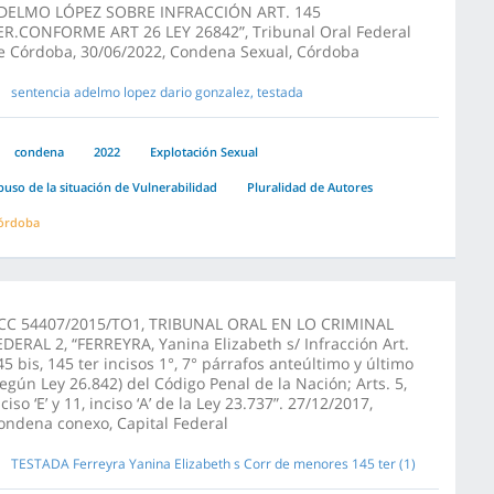
DELMO LÓPEZ SOBRE INFRACCIÓN ART. 145
ER.CONFORME ART 26 LEY 26842”, Tribunal Oral Federal
e Córdoba, 30/06/2022, Condena Sexual, Córdoba
sentencia adelmo lopez dario gonzalez, testada
condena
2022
Explotación Sexual
buso de la situación de Vulnerabilidad
Pluralidad de Autores
órdoba
CC 54407/2015/TO1, TRIBUNAL ORAL EN LO CRIMINAL
EDERAL 2, “FERREYRA, Yanina Elizabeth s/ Infracción Art.
45 bis, 145 ter incisos 1°, 7° párrafos anteúltimo y último
según Ley 26.842) del Código Penal de la Nación; Arts. 5,
nciso ‘E’ y 11, inciso ‘A’ de la Ley 23.737”. 27/12/2017,
ondena conexo, Capital Federal
TESTADA Ferreyra Yanina Elizabeth s Corr de menores 145 ter (1)