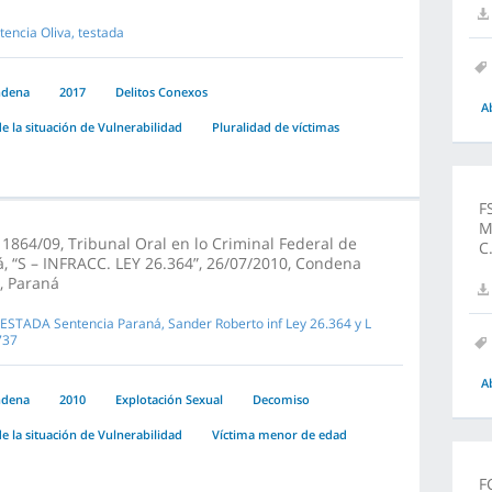
tencia Oliva, testada
ndena
2017
Delitos Conexos
A
e la situación de Vulnerabilidad
Pluralidad de víctimas
F
M
1864/09, Tribunal Oral en lo Criminal Federal de
C
, “S – INFRACC. LEY 26.364”, 26/07/2010, Condena
, Paraná
TESTADA Sentencia Paraná, Sander Roberto inf Ley 26.364 y L
737
A
ndena
2010
Explotación Sexual
Decomiso
e la situación de Vulnerabilidad
Víctima menor de edad
F