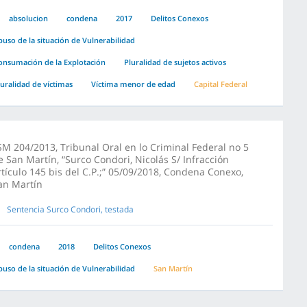
absolucion
condena
2017
Delitos Conexos
buso de la situación de Vulnerabilidad
onsumación de la Explotación
Pluralidad de sujetos activos
luralidad de víctimas
Víctima menor de edad
Capital Federal
SM 204/2013, Tribunal Oral en lo Criminal Federal no 5
e San Martín, “Surco Condori, Nicolás S/ Infracción
rtículo 145 bis del C.P.;” 05/09/2018, Condena Conexo,
an Martín
Sentencia Surco Condori, testada
condena
2018
Delitos Conexos
buso de la situación de Vulnerabilidad
San Martín