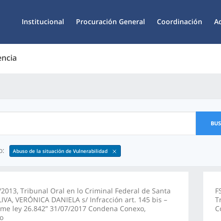
Institucional
Procuración General
Coordinación
A
encia
BU
o:
Abuso de la situación de Vulnerabilidad
2013, Tribunal Oral en lo Criminal Federal de Santa
F
LIVA, VERÓNICA DANIELA s/ Infracción art. 145 bis –
T
rme ley 26.842” 31/07/2017 Condena Conexo,
C
o