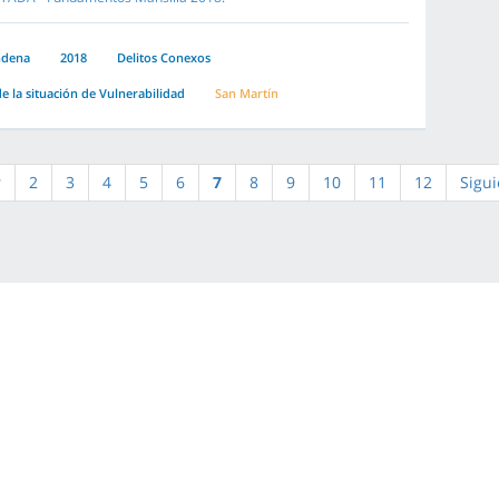
ndena
2018
Delitos Conexos
e la situación de Vulnerabilidad
San Martín
r
2
3
4
5
6
7
8
9
10
11
12
Sigui