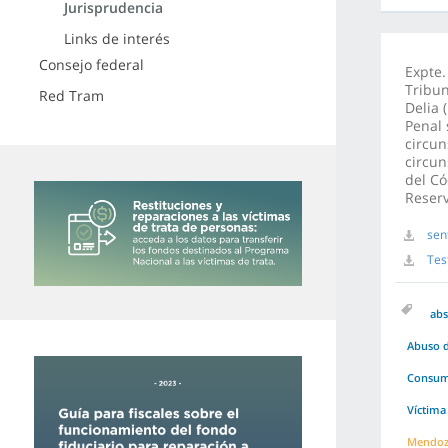
Jurisprudencia
Links de interés
Consejo federal
Expte.
Tribun
Red Tram
Delia 
Penal 
circun
circun
del Có
Reserv
sen
Tes
abs
Abuso d
Consuma
Víctima
Mendo