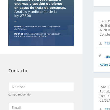
620019
No II 
s/INF
Conde
TES
abs
Abuso d
Contacto
FSM 32
Beatri
Campo requerido.
Oral e
05/02
TES