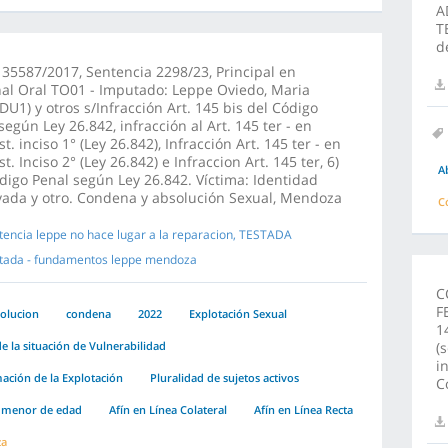
A
T
d
 35587/2017, Sentencia 2298/23, Principal en
al Oral TO01 - Imputado: Leppe Oviedo, Maria
(DU1) y otros s/Infracción Art. 145 bis del Código
según Ley 26.842, infracción al Art. 145 ter - en
st. inciso 1° (Ley 26.842), Infracción Art. 145 ter - en
st. Inciso 2° (Ley 26.842) e Infraccion Art. 145 ter, 6)
A
digo Penal según Ley 26.842. Víctima: Identidad
ada y otro. Condena y absolución Sexual, Mendoza
C
tencia leppe no hace lugar a la reparacion, TESTADA
tada - fundamentos leppe mendoza
C
F
olucion
condena
2022
Explotación Sexual
1
e la situación de Vulnerabilidad
(
i
ción de la Explotación
Pluralidad de sujetos activos
C
 menor de edad
Afín en Línea Colateral
Afín en Línea Recta
za