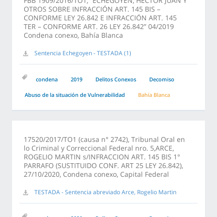
FBB 1909/2016/TO1, “ECHEGOYEN, HÉCTOR JUAN Y
OTROS SOBRE INFRACCIÓN ART. 145 BIS –
CONFORME LEY 26.842 E INFRACCIÓN ART. 145
TER – CONFORME ART. 26 LEY 26.842” 04/2019
Condena conexo, Bahía Blanca
Sentencia Echegoyen - TESTADA (1)
condena
2019
Delitos Conexos
Decomiso
Abuso de la situación de Vulnerabilidad
Bahía Blanca
17520/2017/TO1 (causa n° 2742), Tribunal Oral en
lo Criminal y Correccional Federal nro. 5,ARCE,
ROGELIO MARTIN s/INFRACCION ART. 145 BIS 1°
PARRAFO (SUSTITUIDO CONF. ART 25 LEY 26.842),
27/10/2020, Condena conexo, Capital Federal
TESTADA - Sentencia abreviado Arce, Rogelio Martin