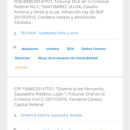
FCB-4000/2014/TO1, Tribunal Oral en lo Criminal
Federal No 2, “SANTIBAÑEZ ULLOA, Claudio
Antonio y Otros p.ss.aa. Infracción Ley 26.364”
20/10/2016, Condena conexo y absolución,
Córdoba
TESTADA - Santibañez Ulloa y otros
absolucion
condena
2016
Delitos Conexos
Decomiso
Abuso de la situación de Vulnerabilidad
Córdoba
CFP 10045/2012/TO1, “Silveira Israel Fernando,
Sayavedra Waldino Luján “, Tribunal Oral en lo
Criminal nro12, 03/11/2016, Condena Conexo,
Capital Federal
Sentencia Silveira, Sayavedra, testada