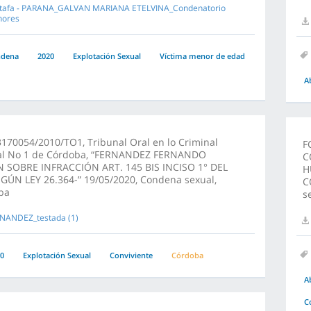
tafa - PARANA_GALVAN MARIANA ETELVINA_Condenatorio
ores
ndena
2020
Explotación Sexual
Víctima menor de edad
A
170054/2010/TO1, Tribunal Oral en lo Criminal
F
al No 1 de Córdoba, “FERNANDEZ FERNANDO
C
N SOBRE INFRACCIÓN ART. 145 BIS INCISO 1° DEL
H
GÚN LEY 26.364-” 19/05/2020, Condena sexual,
C
ba
s
NANDEZ_testada (1)
0
Explotación Sexual
Conviviente
Córdoba
A
C