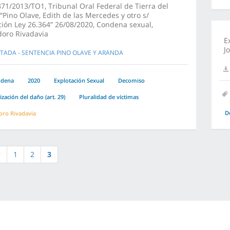
71/2013/TO1, Tribunal Oral Federal de Tierra del
“Pino Olave, Edith de las Mercedes y otro s/
ción Ley 26.364” 26/08/2020, Condena sexual,
oro Rivadavia
E
J
TADA - SENTENCIA PINO OLAVE Y ARANDA
ndena
2020
Explotación Sexual
Decomiso
zación del daño (art. 29)
Pluralidad de víctimas
D
ro Rivadavia
r
1
2
3