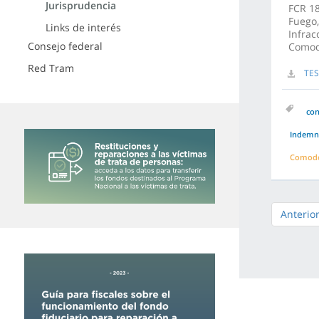
Jurisprudencia
FCR 18
Fuego,
Links de interés
Infrac
Consejo federal
Comod
Red Tram
TES
co
Indemni
Comodo
Anterio