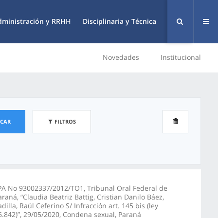
dministración y RRHH
Disciplinaria y Técnica
Novedades
Institucional
SCAR
FILTROS
PA No 93002337/2012/TO1, Tribunal Oral Federal de
araná, “Claudia Beatriz Battig, Cristian Danilo Báez,
adilla, Raúl Ceferino S/ Infracción art. 145 bis (ley
6.842)”, 29/05/2020, Condena sexual, Paraná