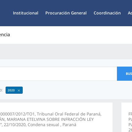
Institucional
Procuración General
Coordinación
A
encia
BU
o:
2020
000007/2012/TO1, Tribunal Oral Federal de Paraná,
F
ÁN, MARIANA ETELVINA SOBRE INFRACCIÓN LEY
P
”, 22/10/2020, Condena sexual , Paraná
P
2