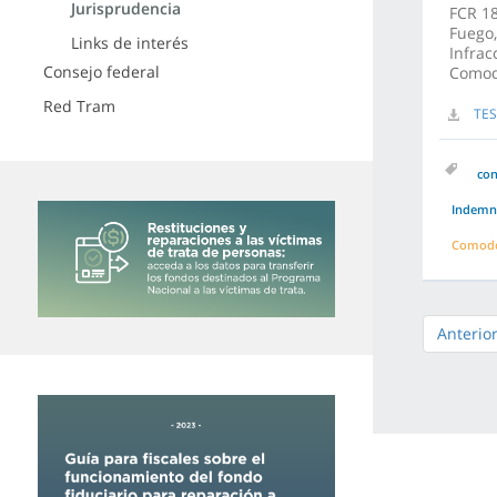
Jurisprudencia
FCR 18
Fuego,
Links de interés
Infrac
Consejo federal
Comod
Red Tram
TES
co
Indemni
Comodo
Anterio