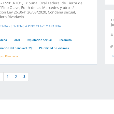
71/2013/TO1, Tribunal Oral Federal de Tierra del
“Pino Olave, Edith de las Mercedes y otro s/
ción Ley 26.364” 26/08/2020, Condena sexual,
oro Rivadavia
E
J
TADA - SENTENCIA PINO OLAVE Y ARANDA
ndena
2020
Explotación Sexual
Decomiso
zación del daño (art. 29)
Pluralidad de víctimas
D
ro Rivadavia
r
1
2
3