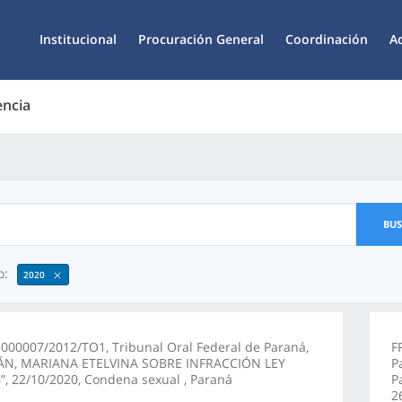
Institucional
Procuración General
Coordinación
A
encia
BU
o:
2020
000007/2012/TO1, Tribunal Oral Federal de Paraná,
F
ÁN, MARIANA ETELVINA SOBRE INFRACCIÓN LEY
P
”, 22/10/2020, Condena sexual , Paraná
P
2