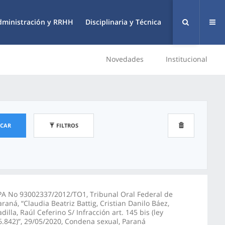
dministración y RRHH
Disciplinaria y Técnica
Novedades
Institucional
SCAR
FILTROS
PA No 93002337/2012/TO1, Tribunal Oral Federal de
araná, “Claudia Beatriz Battig, Cristian Danilo Báez,
adilla, Raúl Ceferino S/ Infracción art. 145 bis (ley
6.842)”, 29/05/2020, Condena sexual, Paraná