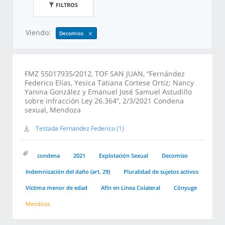
FILTROS
Viendo:
Decomiso
FMZ 55017935/2012, TOF SAN JUAN, “Fernández
Federico Elías, Yesica Tatiana Cortese Ortiz; Nancy
Yanina González y Emanuel José Samuel Astudillo
sobre infracción Ley 26.364”, 2/3/2021 Condena
sexual, Mendoza
Testada Fernandez Federico (1)
condena
2021
Explotación Sexual
Decomiso
Indemnización del daño (art. 29)
Pluralidad de sujetos activos
Víctima menor de edad
Afín en Línea Colateral
Cónyuge
Mendoza