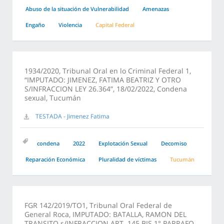
Abuso de la situación de Vulnerabilidad
Amenazas
Engaño
Violencia
Capital Federal
1934/2020, Tribunal Oral en lo Criminal Federal 1,
“IMPUTADO: JIMENEZ, FATIMA BEATRIZ Y OTRO
S/INFRACCION LEY 26.364”, 18/02/2022, Condena
sexual, Tucumán
TESTADA - Jimenez Fatima
condena
2022
Explotación Sexual
Decomiso
Reparación Económica
Pluralidad de víctimas
Tucumán
FGR 142/2019/TO1, Tribunal Oral Federal de
General Roca, IMPUTADO: BATALLA, RAMON DEL
TRANSITO s/INFRACCION ART. 145 BIS 1° PARRAFO