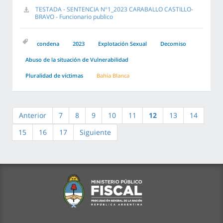
TESTADA - SENTENCIA Nº1_2023 CARABALLO CASTILLO-
BRAVO - Funcionario publico
condena
2023
Explotación Sexual
Decomiso
Abuso de la situación de Vulnerabilidad
Pluralidad de víctimas
Bahía Blanca
Anterior
7
8
9
10
11
12
13
14
15
16
17
Siguiente