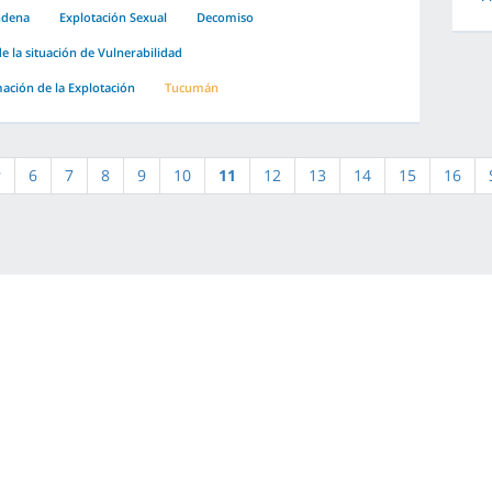
ndena
Explotación Sexual
Decomiso
e la situación de Vulnerabilidad
ción de la Explotación
Tucumán
r
6
7
8
9
10
11
12
13
14
15
16