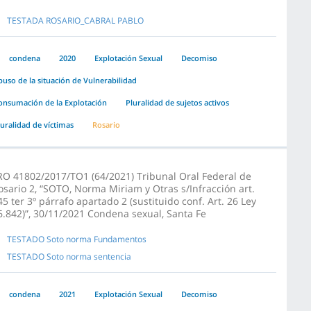
TESTADA ROSARIO_CABRAL PABLO
condena
2020
Explotación Sexual
Decomiso
buso de la situación de Vulnerabilidad
onsumación de la Explotación
Pluralidad de sujetos activos
luralidad de víctimas
Rosario
RO 41802/2017/TO1 (64/2021) Tribunal Oral Federal de
osario 2, “SOTO, Norma Miriam y Otras s/Infracción art.
45 ter 3º párrafo apartado 2 (sustituido conf. Art. 26 Ley
6.842)”, 30/11/2021 Condena sexual, Santa Fe
TESTADO Soto norma Fundamentos
TESTADO Soto norma sentencia
condena
2021
Explotación Sexual
Decomiso