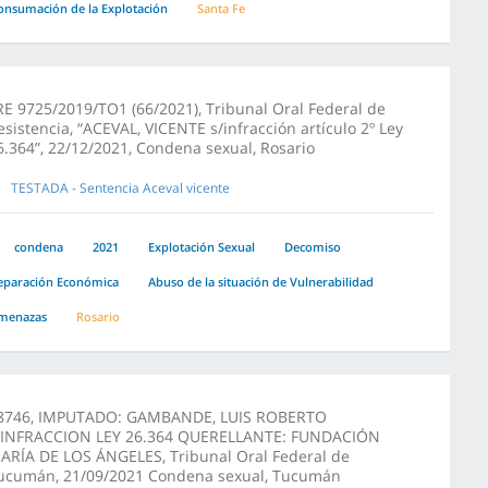
onsumación de la Explotación
Santa Fe
RE 9725/2019/TO1 (66/2021), Tribunal Oral Federal de
esistencia, “ACEVAL, VICENTE s/infracción artículo 2º Ley
6.364”, 22/12/2021, Condena sexual, Rosario
TESTADA - Sentencia Aceval vicente
condena
2021
Explotación Sexual
Decomiso
eparación Económica
Abuso de la situación de Vulnerabilidad
menazas
Rosario
8746, IMPUTADO: GAMBANDE, LUIS ROBERTO
/INFRACCION LEY 26.364 QUERELLANTE: FUNDACIÓN
ARÍA DE LOS ÁNGELES, Tribunal Oral Federal de
ucumán, 21/09/2021 Condena sexual, Tucumán