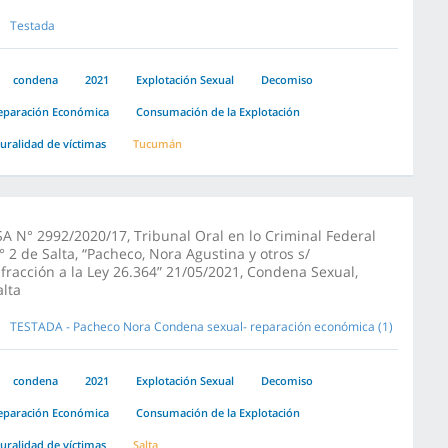
Testada
condena
2021
Explotación Sexual
Decomiso
eparación Económica
Consumación de la Explotación
luralidad de víctimas
Tucumán
SA N° 2992/2020/17, Tribunal Oral en lo Criminal Federal
° 2 de Salta, “Pacheco, Nora Agustina y otros s/
nfracción a la Ley 26.364” 21/05/2021, Condena Sexual,
alta
TESTADA - Pacheco Nora Condena sexual- reparación económica (1)
condena
2021
Explotación Sexual
Decomiso
eparación Económica
Consumación de la Explotación
luralidad de víctimas
Salta