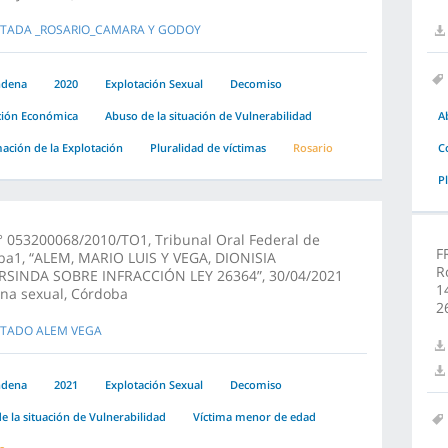
STADA _ROSARIO_CAMARA Y GODOY
ndena
2020
Explotación Sexual
Decomiso
ción Económica
Abuso de la situación de Vulnerabilidad
A
ción de la Explotación
Pluralidad de víctimas
Rosario
C
P
 053200068/2010/TO1, Tribunal Oral Federal de
F
ba1, “ALEM, MARIO LUIS Y VEGA, DIONISIA
R
SINDA SOBRE INFRACCIÓN LEY 26364”, 30/04/2021
1
na sexual, Córdoba
2
STADO ALEM VEGA
ndena
2021
Explotación Sexual
Decomiso
e la situación de Vulnerabilidad
Víctima menor de edad