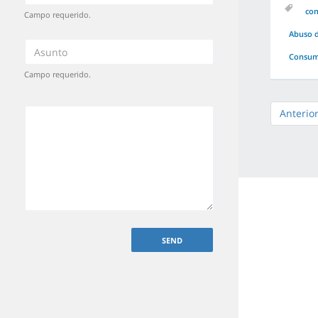
co
Campo requerido.
Abuso d
Consuma
Campo requerido.
Anterio