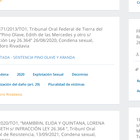
a
C
71/2013/TO1, Tribunal Oral Federal de Tierra del
F
“Pino Olave, Edith de las Mercedes y otro s/
R
ción Ley 26.364” 26/08/2020, Condena sexual,
2
oro Rivadavia
TADA - SENTENCIA PINO OLAVE Y ARANDA
ndena
2020
Explotación Sexual
Decomiso
R
zación del daño (art. 29)
Pluralidad de víctimas
A
ro Rivadavia
1
2020/TO1, “MAMBRIN, ELIDA Y QUINTANA, LORENA
s
ETH s/ INFRACCIÓN LEY 26.364 “, Tribunl Oral
M
l de Resistencia, 13/09/2021, Condena sexual,
T
encia