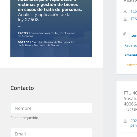
TES
TES
co
Repara
Amenaz
Resiste
Contacto
FTU 4
Susana
40066
TUCU
Campo requerido.
202
pen