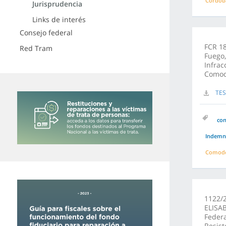
Córdob
Jurisprudencia
Links de interés
Consejo federal
FCR 18
Red Tram
Fuego,
Infrac
Comod
TES
co
Indemni
Comodo
1122/
ELISAB
Federa
Resist