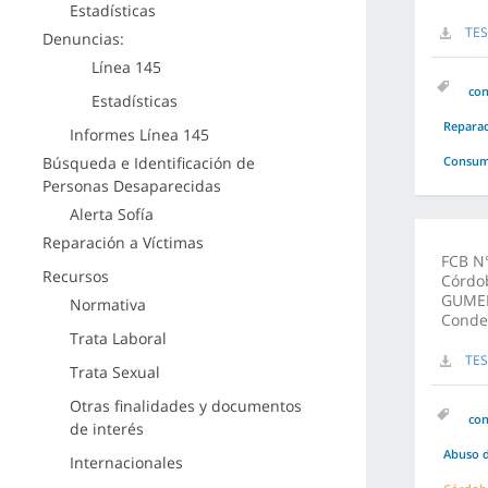
Estadísticas
TE
Denuncias:
Línea 145
co
Estadísticas
Repara
Informes Línea 145
Búsqueda e Identificación de
Consuma
Personas Desaparecidas
Alerta Sofía
Reparación a Víctimas
FCB N°
Recursos
Córdo
GUMER
Normativa
Conde
Trata Laboral
TE
Trata Sexual
Otras finalidades y documentos
co
de interés
Abuso d
Internacionales