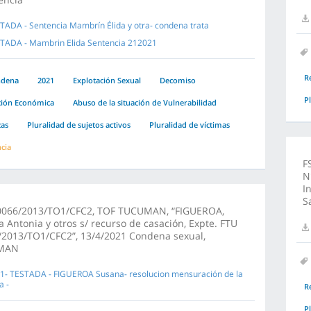
TADA - Sentencia Mambrín Élida y otra- condena trata
TADA - Mambrin Elida Sentencia 212021
R
ndena
2021
Explotación Sexual
Decomiso
P
ción Económica
Abuso de la situación de Vulnerabilidad
as
Pluralidad de sujetos activos
Pluralidad de víctimas
ncia
F
N
I
S
0066/2013/TO1/CFC2, TOF TUCUMAN, “FIGUEROA,
 Antonia y otros s/ recurso de casación, Expte. FTU
/2013/TO1/CFC2”, 13/4/2021 Condena sexual,
MAN
1- TESTADA - FIGUEROA Susana- resolucion mensuración de la
a -
R
P