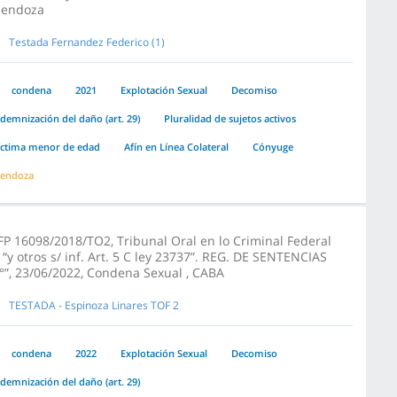
endoza
Testada Fernandez Federico (1)
condena
2021
Explotación Sexual
Decomiso
ndemnización del daño (art. 29)
Pluralidad de sujetos activos
íctima menor de edad
Afín en Línea Colateral
Cónyuge
endoza
FP 16098/2018/TO2, Tribunal Oral en lo Criminal Federal
, “y otros s/ inf. Art. 5 C ley 23737”. REG. DE SENTENCIAS
°”, 23/06/2022, Condena Sexual , CABA
TESTADA - Espinoza Linares TOF 2
condena
2022
Explotación Sexual
Decomiso
ndemnización del daño (art. 29)