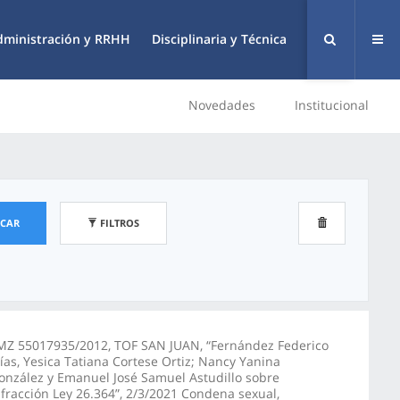
dministración y RRHH
Disciplinaria y Técnica
Novedades
Institucional
SCAR
FILTROS
MZ 55017935/2012, TOF SAN JUAN, “Fernández Federico
lías, Yesica Tatiana Cortese Ortiz; Nancy Yanina
onzález y Emanuel José Samuel Astudillo sobre
nfracción Ley 26.364”, 2/3/2021 Condena sexual,