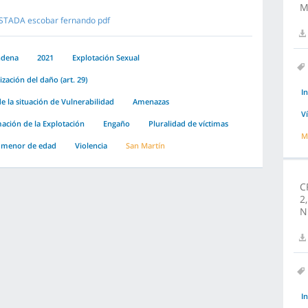
M
STADA escobar fernando pdf
ndena
2021
Explotación Sexual
zación del daño (art. 29)
I
e la situación de Vulnerabilidad
Amenazas
V
ción de la Explotación
Engaño
Pluralidad de víctimas
M
 menor de edad
Violencia
San Martín
C
2
N
I