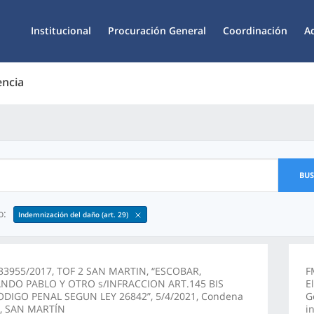
Institucional
Procuración General
Coordinación
A
encia
BU
o:
Indemnización del daño (art. 29)
33955/2017, TOF 2 SAN MARTIN, “ESCOBAR,
F
NDO PABLO Y OTRO s/INFRACCION ART.145 BIS
E
ODIGO PENAL SEGUN LEY 26842”, 5/4/2021, Condena
G
l, SAN MARTÍN
i