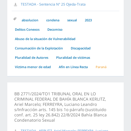
TESTADA - Sentencia N° 25 Ojeda-Trata
absolucion
condena
sexual
2023
Delitos Conexos
Decomiso
Abuso de la situación de Vulnerabilidad
Consumación de la Explotación
Discapacidad
Pluralidad de Autores
Pluralidad de víctimas
Víctima menor de edad
Afín en Línea Recta
Paraná
BB 2771/2024/TO1 TRIBUNAL ORAL EN LO
CRIMINAL FEDERAL DE BAHÍA BLANCA KERLITZ,
Ariel Marcelo; FERREYRA, Luciano Leandro
s/Infracción arts. 145 bis 1o párrafo (sustituido
conf. art. 25 ley 26.842) 22/8/2024 Bahía Blanca
Condenatorio Sexual
TESTADA - KERLITZ, Ariel Marcelo; FERREYRA, Luciano