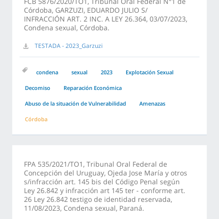
FCB 5876/2020/TO1, Tribunal Oral Federal N°1 de
Córdoba, GARZUZI, EDUARDO JULIO S/
INFRACCIÓN ART. 2 INC. A LEY 26.364, 03/07/2023,
Condena sexual, Córdoba.
TESTADA - 2023_Garzuzi
condena
sexual
2023
Explotación Sexual
Decomiso
Reparación Económica
Abuso de la situación de Vulnerabilidad
Amenazas
Córdoba
FPA 535/2021/TO1, Tribunal Oral Federal de
Concepción del Uruguay, Ojeda Jose María y otros
s/infracción art. 145 bis del Código Penal según
Ley 26.842 y infracción art 145 ter - conforme art.
26 Ley 26.842 testigo de identidad reservada,
11/08/2023, Condena sexual, Paraná.