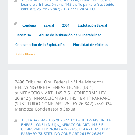
Leandro s_Infracción arts. 145 bis 1o párrafo (sustituido
conf. art. 25 ley 26.842) -FBB 2771_2024_TO1
condena
sexual
2024
Explotación Sexual
Decomiso
Abuso de la situación de Vulnerabilidad
Consumación de la Explotación
Pluralidad de víctimas
Bahía Blanca
2496 Tribunal Oral Federal Nº1 de Mendoza
HELLWING URETA, ENEAS LIONEL (DU1)
s/INFRACCION ART. 145 BIS - CONFORME LEY
26.842 y INFRACCION ART. 145 TER 1° PARRAFO
(SUSTITUIDO CONF. ART 26 LEY 26.842) 2/8/2024
Mendoza Condenatorio Sexual
TESTADA - FMZ 10529_2022_TO1 - HELLWING URETA,
ENEAS LIONEL (DU1) s_INFRACCION ART. 145 BIS -
CONFORME LEY 26.842 y INFRACCION ART. 145 TER 1°
PARRAFO (SUSTITUIDO CONF. ART 26 LEY 26.842)