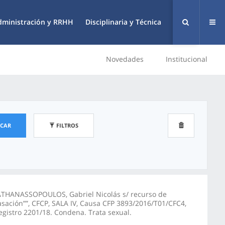
dministración y RRHH
Disciplinaria y Técnica
Novedades
Institucional
SCAR
FILTROS
ATHANASSOPOULOS, Gabriel Nicolás s/ recurso de
asación””, CFCP, SALA IV, Causa CFP 3893/2016/T01/CFC4,
egistro 2201/18. Condena. Trata sexual.