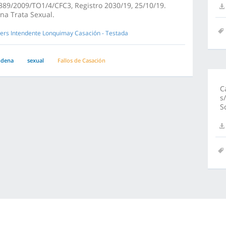
89/2009/TO1/4/CFC3, Registro 2030/19, 25/10/19.
na Trata Sexual.
ers Intendente Lonquimay Casación - Testada
ndena
sexual
Fallos de Casación
C
s
S