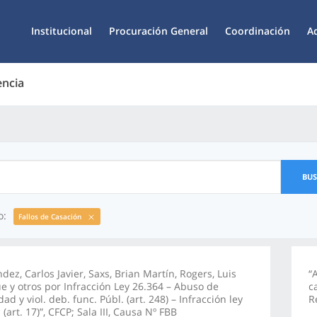
Institucional
Procuración General
Coordinación
A
encia
BU
o:
Fallos de Casación
dez, Carlos Javier, Saxs, Brian Martín, Rogers, Luis
“
e y otros por Infracción Ley 26.364 – Abuso de
c
dad y viol. deb. func. Públ. (art. 248) – Infracción ley
R
 (art. 17)”, CFCP; Sala III, Causa Nº FBB