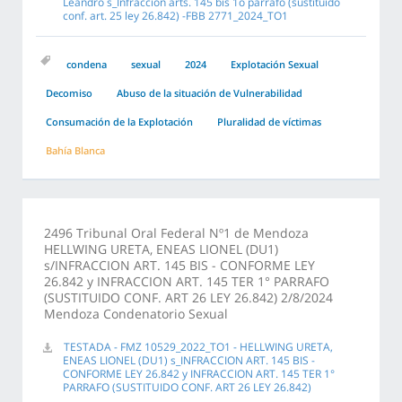
Leandro s_Infracción arts. 145 bis 1o párrafo (sustituido
conf. art. 25 ley 26.842) -FBB 2771_2024_TO1
condena
sexual
2024
Explotación Sexual
Decomiso
Abuso de la situación de Vulnerabilidad
Consumación de la Explotación
Pluralidad de víctimas
Bahía Blanca
2496 Tribunal Oral Federal Nº1 de Mendoza
HELLWING URETA, ENEAS LIONEL (DU1)
s/INFRACCION ART. 145 BIS - CONFORME LEY
26.842 y INFRACCION ART. 145 TER 1° PARRAFO
(SUSTITUIDO CONF. ART 26 LEY 26.842) 2/8/2024
Mendoza Condenatorio Sexual
TESTADA - FMZ 10529_2022_TO1 - HELLWING URETA,
ENEAS LIONEL (DU1) s_INFRACCION ART. 145 BIS -
CONFORME LEY 26.842 y INFRACCION ART. 145 TER 1°
PARRAFO (SUSTITUIDO CONF. ART 26 LEY 26.842)