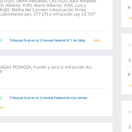
ASTEDO, Delfín Reinaldo; CASTEDO, Raúl Amadeo,
I, Alberto; YUDI, Mario Alberto; YUDI, Luis y
AUJO, Melba del Carmen s/Asociación ilícita,
ubrimiento (art. 277 CP) e infracción Ley 23.737”
C
2
Tribunal Oral en lo Criminal Federal N°1 de Salta
Salta
ARGAS PEDROZA, Frankli y otro s/ Infracción Art.
3"
C
2
Tribunal Oral en lo Criminal Federal de Corrientes
tes