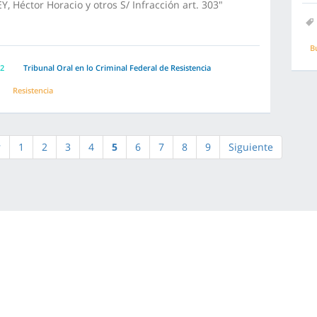
Y, Héctor Horacio y otros S/ Infracción art. 303"
B
2
Tribunal Oral en lo Criminal Federal de Resistencia
Resistencia
r
1
2
3
4
5
6
7
8
9
Siguiente