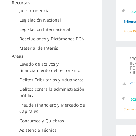
Recursos
Jurisprudencia
202
Legislación Nacional
Tribuna
Legislación Internacional
Entre R
Resoluciones y Dictámenes PGN
Material de Interés
Áreas
“B
IN
Lavado de activos y
PO
financiamiento del terrorismo
CR
Delitos Tributarios y Aduaneros
Ver
Delitos contra la administración
pública
202
Fraude Financiero y Mercado de
Corrien
Capitales
Concursos y Quiebras
Asistencia Técnica