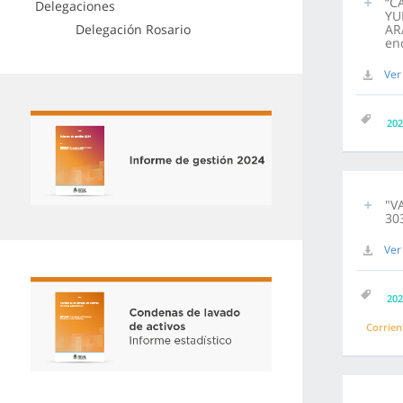
“C
Delegaciones
YUD
Delegación Rosario
AR
enc
Ver
202
"V
30
Ver
202
Corrien