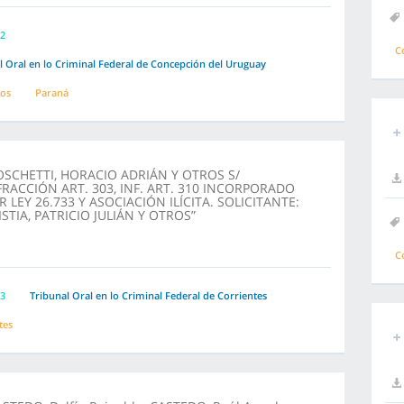
2
C
l Oral en lo Criminal Federal de Concepción del Uruguay
íos
Paraná
OSCHETTI, HORACIO ADRIÁN Y OTROS S/
FRACCIÓN ART. 303, INF. ART. 310 INCORPORADO
R LEY 26.733 Y ASOCIACIÓN ILÍCITA. SOLICITANTE:
ISTIA, PATRICIO JULIÁN Y OTROS”
C
3
Tribunal Oral en lo Criminal Federal de Corrientes
tes