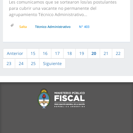
Les comunicamos que se sortearon los/as postulantes
para cubrir una vacante no permanente del
agrupamiento Técnico Administrativo...
Salta
Técnico Administrativo
N° 403
Anterior
15
16
17
18
19
20
21
22
23
24
25
Siguiente