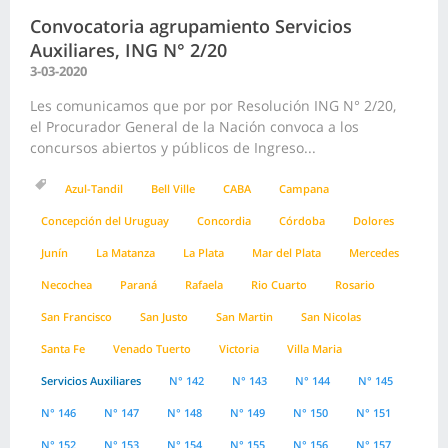
Convocatoria agrupamiento Servicios
Auxiliares, ING N° 2/20
3-03-2020
Les comunicamos que por por Resolución ING N° 2/20,
el Procurador General de la Nación convoca a los
concursos abiertos y públicos de Ingreso...
Azul-Tandil
Bell Ville
CABA
Campana
Concepción del Uruguay
Concordia
Córdoba
Dolores
Junín
La Matanza
La Plata
Mar del Plata
Mercedes
Necochea
Paraná
Rafaela
Rio Cuarto
Rosario
San Francisco
San Justo
San Martin
San Nicolas
Santa Fe
Venado Tuerto
Victoria
Villa Maria
Servicios Auxiliares
N° 142
N° 143
N° 144
N° 145
N° 146
N° 147
N° 148
N° 149
N° 150
N° 151
N° 152
N° 153
N° 154
N° 155
N° 156
N° 157