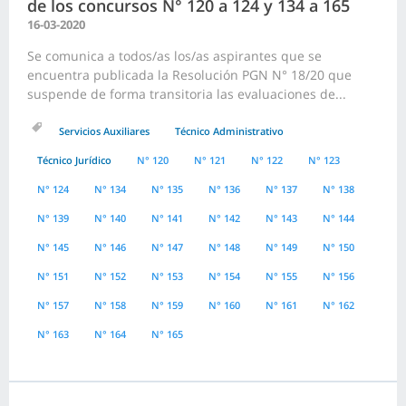
de los concursos N° 120 a 124 y 134 a 165
16-03-2020
Se comunica a todos/as los/as aspirantes que se
encuentra publicada la Resolución PGN N° 18/20 que
suspende de forma transitoria las evaluaciones de...
Servicios Auxiliares
Técnico Administrativo
Técnico Jurídico
N° 120
N° 121
N° 122
N° 123
N° 124
N° 134
N° 135
N° 136
N° 137
N° 138
N° 139
N° 140
N° 141
N° 142
N° 143
N° 144
N° 145
N° 146
N° 147
N° 148
N° 149
N° 150
N° 151
N° 152
N° 153
N° 154
N° 155
N° 156
N° 157
N° 158
N° 159
N° 160
N° 161
N° 162
N° 163
N° 164
N° 165