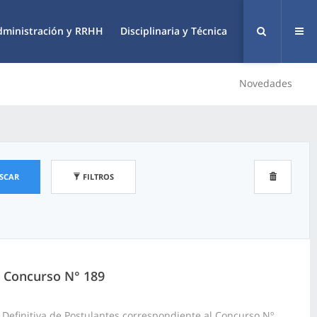
dministración y RRHH
Disciplinaria y Técnica
Novedades
SCAR
FILTROS
3, Concurso N° 189
 Definitiva de Postulantes correspondiente al Concurso Nº