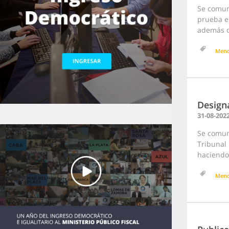
Se comun
prueba es
además d
Men
Design
31-08-202
Se comuni
Tribunal
haciendo 
Men