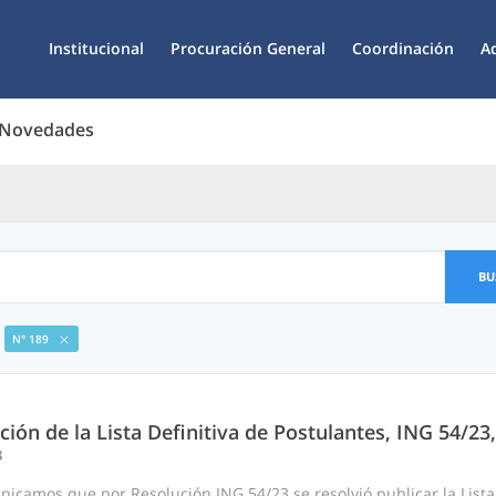
Institucional
Procuración General
Coordinación
A
 Novedades
BU
N° 189
ción de la Lista Definitiva de Postulantes, ING 54/2
3
icamos que por Resolución ING 54/23 se resolvió publicar la Lista