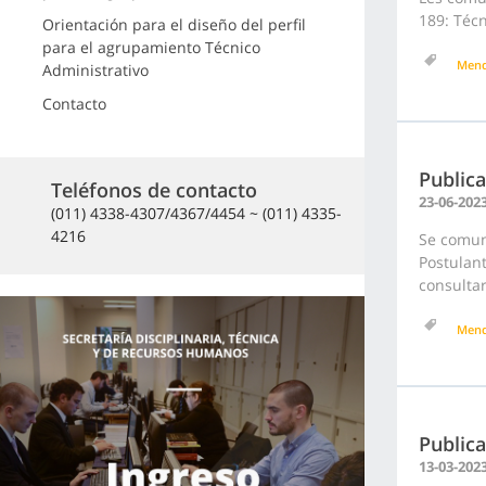
189: Técn
Orientación para el diseño del perfil
para el agrupamiento Técnico
Men
Administrativo
Contacto
Publica
Teléfonos de contacto
23-06-202
(011) 4338-4307/4367/4454 ~ (011) 4335-
4216
Se comuni
Postulant
consultar
Men
Public
13-03-202