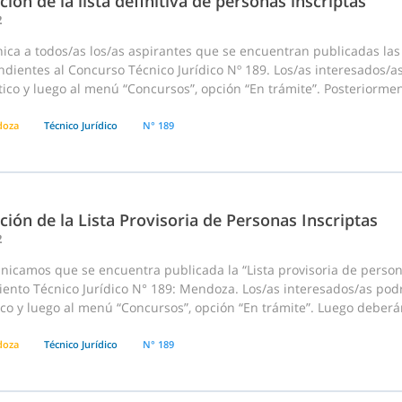
ción de la lista definitiva de personas inscriptas
2
ca a todos/as los/as aspirantes que se encuentran publicadas las l
dientes al Concurso Técnico Jurídico Nº 189. Los/as interesados/a
co y luego al menú “Concursos”, opción “En trámite”. Posteriormente
doza
Técnico Jurídico
N° 189
ción de la Lista Provisoria de Personas Inscriptas
2
nicamos que se encuentra publicada la “Lista provisoria de person
ento Técnico Jurídico N° 189: Mendoza. Los/as interesados/as podr
co y luego al menú “Concursos”, opción “En trámite”. Luego deberán
doza
Técnico Jurídico
N° 189