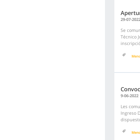
Apertur
29-07-202
Se comuni
Técnico J
inscripc
Men
Convoc
9-06-2022
Les comu
Ingreso D
dispuesto
Men