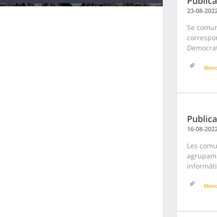
Publica
23-08-202
Se comuni
correspon
Democrati
Men
Publica
16-08-202
Les comu
agrupami
informáti
Men