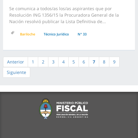
Se comunica a todos/as los/as aspirantes que por
Resolución ING 1356/15 la Procuradora General de la
Nación resolvió publicar la Lista Definitiva de...
Bariloche
Técnico Jurídico
N° 33
Anterior
1
2
3
4
5
6
7
8
9
Siguiente