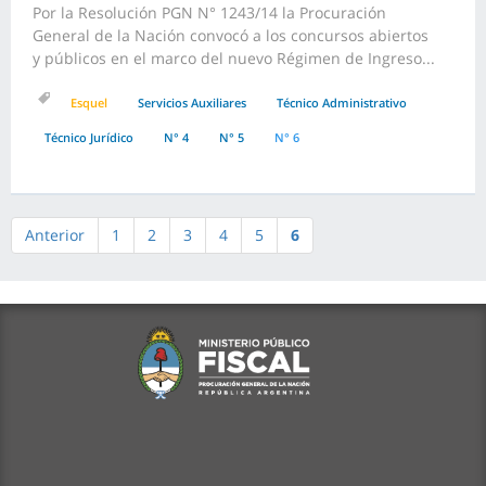
Por la Resolución PGN N° 1243/14 la Procuración
General de la Nación convocó a los concursos abiertos
y públicos en el marco del nuevo Régimen de Ingreso...
Esquel
Servicios Auxiliares
Técnico Administrativo
Técnico Jurídico
N° 4
N° 5
N° 6
Anterior
1
2
3
4
5
6