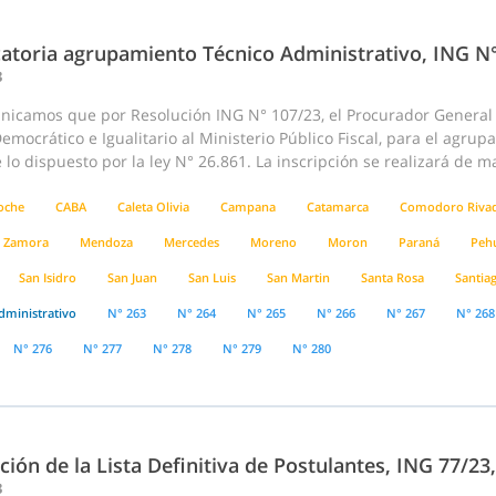
atoria agrupamiento Técnico Administrativo, ING N
3
nicamos que por Resolución ING N° 107/23, el Procurador General d
emocrático e Igualitario al Ministerio Público Fiscal, para el agru
lo dispuesto por la ley N° 26.861. La inscripción se realizará de m
loche
CABA
Caleta Olivia
Campana
Catamarca
Comodoro Rivad
 Zamora
Mendoza
Mercedes
Moreno
Moron
Paraná
Peh
San Isidro
San Juan
San Luis
San Martin
Santa Rosa
Santiag
dministrativo
N° 263
N° 264
N° 265
N° 266
N° 267
N° 268
N° 276
N° 277
N° 278
N° 279
N° 280
ción de la Lista Definitiva de Postulantes, ING 77/2
3