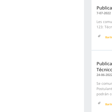
Publica
7-07-2022
Les comun
123: Técn
Bari
Publica
Técnic
24-06-202
Se comuni
Postulant
podrán co
Bari