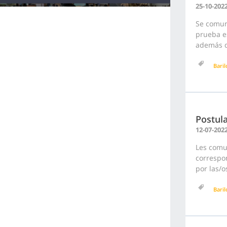
25-10-202
Se comun
prueba es
además de
Bari
Postula
12-07-202
Les comu
correspon
por las/o
Bari