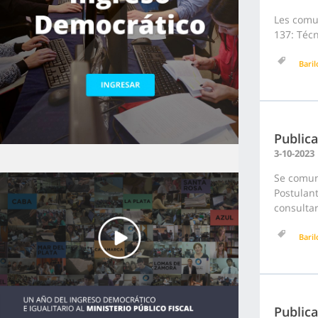
Les comun
137: Técn
Bari
Publica
3-10-2023
Se comuni
Postulant
consultar
Bari
Public