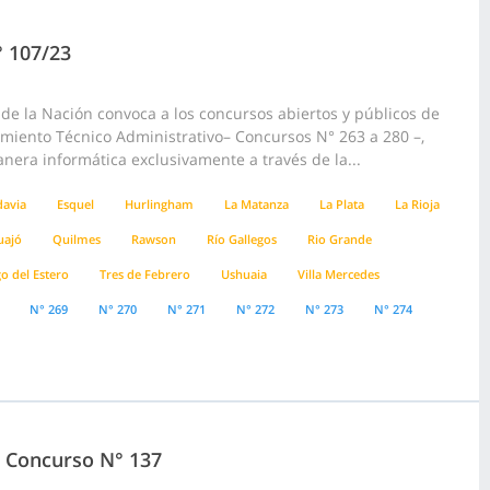
° 107/23
e la Nación convoca a los concursos abiertos y públicos de
pamiento Técnico Administrativo– Concursos N° 263 a 280 –,
anera informática exclusivamente a través de la...
avia
Esquel
Hurlingham
La Matanza
La Plata
La Rioja
uajó
Quilmes
Rawson
Río Gallegos
Rio Grande
o del Estero
Tres de Febrero
Ushuaia
Villa Mercedes
N° 269
N° 270
N° 271
N° 272
N° 273
N° 274
3, Concurso N° 137