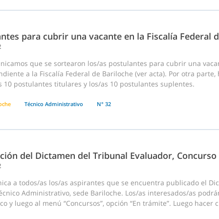
ntes para cubrir una vacante en la Fiscalía Federal 
2
nicamos que se sortearon los/as postulantes para cubrir una vaca
diente a la Fiscalía Federal de Bariloche (ver acta). Por otra parte
s 10 postulantes titulares y los/as 10 postulantes suplentes.
loche
Técnico Administrativo
N° 32
ación del Dictamen del Tribunal Evaluador, Concurso
2
ica a todos/as los/as aspirantes que se encuentra publicado el Di
écnico Administrativo, sede Bariloche. Los/as interesados/as podrá
co y luego al menú “Concursos”, opción “En trámite”. Luego hacer cli