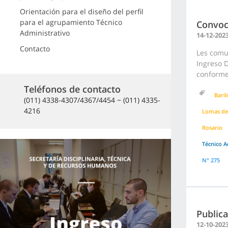
Orientación para el diseño del perfil
para el agrupamiento Técnico
Convoc
Administrativo
14-12-202
Contacto
Les comu
Ingreso D
conforme 
Teléfonos de contacto
Bari
(011) 4338-4307/4367/4454 ~ (011) 4335-
4216
Lomas de
Rosario
Técnico A
N° 275
Publica
12-10-202