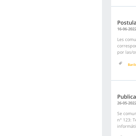
Postula
16-06-202
Les comu
correspon
por las/o
Bari
Public
26-05-202
Se comun
n° 123: T
informáti