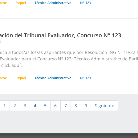
loche
Esquel
Técnico Administrativo
N° 123
ación del Tribunal Evaluador, Concurso N° 123
2
ca a todos/as los/as aspirantes que por Resolución ING N° 10/22 e
Evaluador para el Concurso Nº 123: Técnico Administrativo de Bari
click aquí.
loche
Esquel
Técnico Administrativo
N° 123
1
2
3
4
5
6
7
8
9
Siguiente