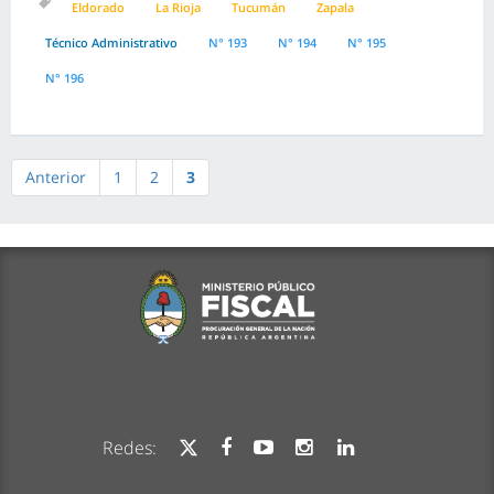
Eldorado
La Rioja
Tucumán
Zapala
Técnico Administrativo
N° 193
N° 194
N° 195
N° 196
Anterior
1
2
3
Redes: