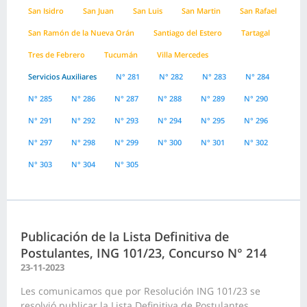
San Isidro
San Juan
San Luis
San Martin
San Rafael
San Ramón de la Nueva Orán
Santiago del Estero
Tartagal
Tres de Febrero
Tucumán
Villa Mercedes
Servicios Auxiliares
N° 281
N° 282
N° 283
N° 284
N° 285
N° 286
N° 287
N° 288
N° 289
N° 290
N° 291
N° 292
N° 293
N° 294
N° 295
N° 296
N° 297
N° 298
N° 299
N° 300
N° 301
N° 302
N° 303
N° 304
N° 305
Publicación de la Lista Definitiva de
Postulantes, ING 101/23, Concurso N° 214
23-11-2023
Les comunicamos que por Resolución ING 101/23 se
resolvió publicar la Lista Definitiva de Postulantes