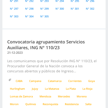
N° 291
N° 292
N° 293
N° 294
N° 295
N° 296
N° 297
N° 298
N° 299
N° 300
N° 301
N° 302
N° 303
N° 304
N° 305
Convocatoria agrupamiento Servicios
Auxiliares, ING N° 110/23
21-12-2023
Les comunicamos que por Resolución ING N° 110/23, el
Procurador General de la Nación convoca a los
concursos abiertos y públicos de Ingreso...
CABA
Campana
Catamarca
Corrientes
Goya
Hurlingham
Jujuy
La Matanza
La Plata
La Rioja
Lomas de Zamora
Mendoza
Mercedes
Moreno
Moron
Quilmes
Reconquista
Resistencia
Salta