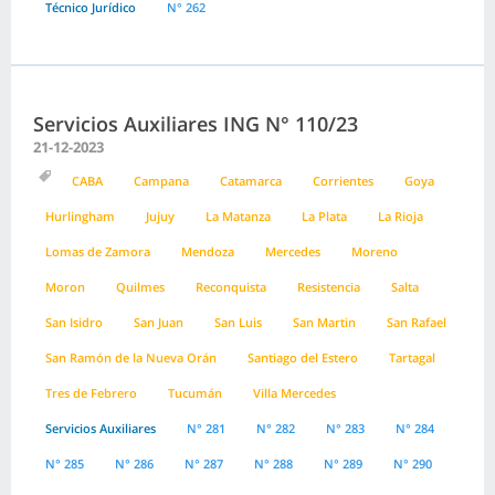
Técnico Jurídico
N° 262
Servicios Auxiliares ING N° 110/23
21-12-2023
CABA
Campana
Catamarca
Corrientes
Goya
Hurlingham
Jujuy
La Matanza
La Plata
La Rioja
Lomas de Zamora
Mendoza
Mercedes
Moreno
Moron
Quilmes
Reconquista
Resistencia
Salta
San Isidro
San Juan
San Luis
San Martin
San Rafael
San Ramón de la Nueva Orán
Santiago del Estero
Tartagal
Tres de Febrero
Tucumán
Villa Mercedes
Servicios Auxiliares
N° 281
N° 282
N° 283
N° 284
N° 285
N° 286
N° 287
N° 288
N° 289
N° 290