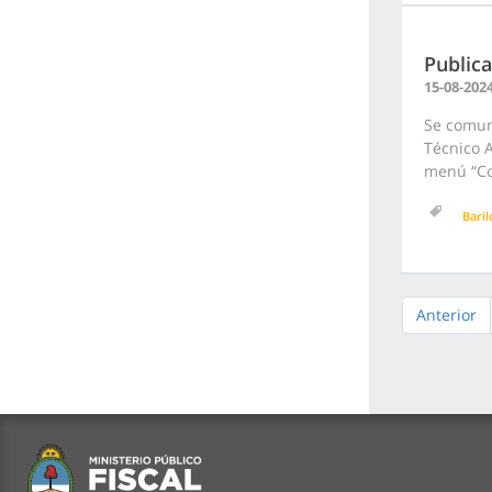
Public
15-08-202
Se comun
Técnico A
menú “Con
Bari
Anterior