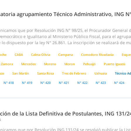
atoria agrupamiento Técnico Administrativo, ING N
nicamos que por Resolución ING N° 98/25, el Procurador General de
emocrático e Igualitario al Ministerio Público Fiscal, para el agru
lo dispuesto por la ley N° 26.861. La inscripción se realizará de m
loche
CABA
Caleta Olivia
Campana
Comodoro Rivadavia
Esque
 Zamora
Mercedes
Moreno
Moron
Pehuajó
Puerto Iguazú
nzo
San Martin
Santa Rosa
Tres de Febrero
Ushuaia
Técnico Ad
N° 418
N° 419
N° 420
N° 421
N° 422
N° 423
N° 424
ción de la Lista Definitiva de Postulantes, ING 131/
4
icamos que por Resolución ING 131/24 se resolvió publicar la List