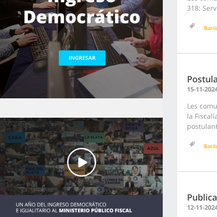
318: Serv
Bari
Postula
15-11-202
Les comu
la Fiscal
postulan
Bari
Publica
12-11-202