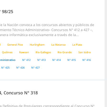
° 98/25
 la Nación convoca a los concursos abiertos y públicos de
pamiento Técnico Administrativo– Concursos N° 412 a 427 –,
anera informática exclusivamente a través de la...
l
General Pico
Hurlingham
La Matanza
La Plata
Quilmes
Rawson
Río Gallegos
Rio Grande
San Isidro
ministrativo
N° 412
N° 413
N° 414
N° 415
N° 416
N° 425
N° 426
N° 427
24, Concurso N° 318
a Definitiva de Postulantes correspondiente al Concurso Nº