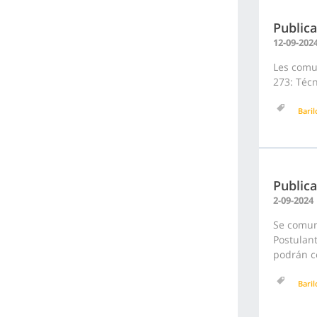
Publica
12-09-202
Les comun
273: Técn
Bari
Publica
2-09-2024
Se comuni
Postulant
podrán co
Bari