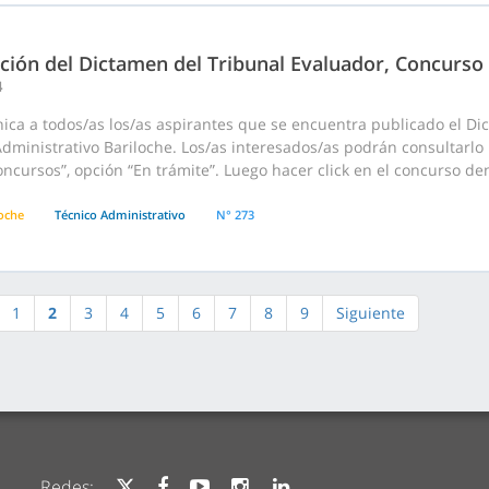
ación del Dictamen del Tribunal Evaluador, Concurso
4
ica a todos/as los/as aspirantes que se encuentra publicado el D
dministrativo Bariloche. Los/as interesados/as podrán consultarlo 
cursos”, opción “En trámite”. Luego hacer click en el concurso dentr
loche
Técnico Administrativo
N° 273
1
2
3
4
5
6
7
8
9
Siguiente
Redes: