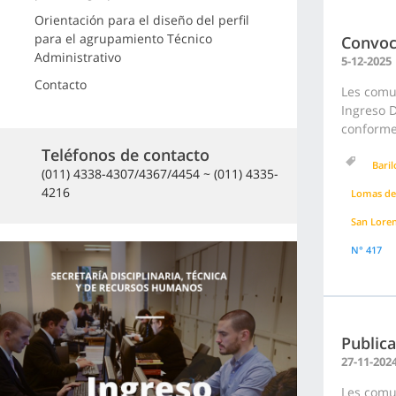
Orientación para el diseño del perfil
para el agrupamiento Técnico
Convoc
Administrativo
5-12-2025
Contacto
Les comu
Ingreso D
conforme 
Teléfonos de contacto
Bari
(011) 4338-4307/4367/4454 ~ (011) 4335-
4216
Lomas de
San Lore
N° 417
Publica
27-11-202
Les comun