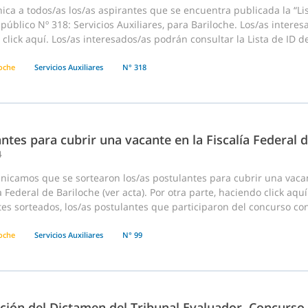
ca a todos/as los/as aspirantes que se encuentra publicada la “Lis
 público Nº 318: Servicios Auxiliares, para Bariloche. Los/as interes
click aquí. Los/as interesados/as podrán consultar la Lista de ID d
loche
Servicios Auxiliares
N° 318
ntes para cubrir una vacante en la Fiscalía Federal 
4
nicamos que se sortearon los/as postulantes para cubrir una vacan
ía Federal de Bariloche (ver acta). Por otra parte, haciendo click aq
tes sorteados, los/as postulantes que participaron del concurso co
loche
Servicios Auxiliares
N° 99
ación del Dictamen del Tribunal Evaluador, Concurso