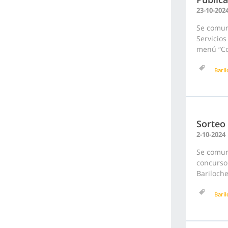
23-10-202
Se comun
Servicios
menú “Con
Bari
Sorteo
2-10-2024
Se comuni
concurso 
Bariloch
Bari