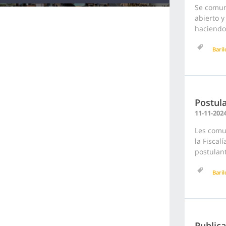
Se comuni
abierto y
haciendo 
Bari
Postula
11-11-202
Les comu
la Fiscal
postulan
Bari
Public