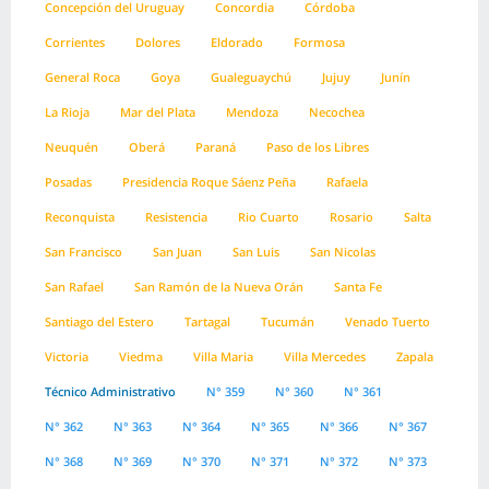
Concepción del Uruguay
Concordia
Córdoba
Corrientes
Dolores
Eldorado
Formosa
General Roca
Goya
Gualeguaychú
Jujuy
Junín
La Rioja
Mar del Plata
Mendoza
Necochea
Neuquén
Oberá
Paraná
Paso de los Libres
Posadas
Presidencia Roque Sáenz Peña
Rafaela
Reconquista
Resistencia
Rio Cuarto
Rosario
Salta
San Francisco
San Juan
San Luis
San Nicolas
San Rafael
San Ramón de la Nueva Orán
Santa Fe
Santiago del Estero
Tartagal
Tucumán
Venado Tuerto
Victoria
Viedma
Villa Maria
Villa Mercedes
Zapala
Técnico Administrativo
N° 359
N° 360
N° 361
N° 362
N° 363
N° 364
N° 365
N° 366
N° 367
N° 368
N° 369
N° 370
N° 371
N° 372
N° 373