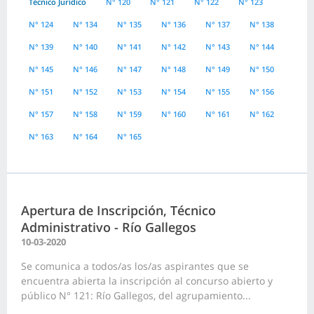
Técnico Jurídico
N° 120
N° 121
N° 122
N° 123
N° 124
N° 134
N° 135
N° 136
N° 137
N° 138
N° 139
N° 140
N° 141
N° 142
N° 143
N° 144
N° 145
N° 146
N° 147
N° 148
N° 149
N° 150
N° 151
N° 152
N° 153
N° 154
N° 155
N° 156
N° 157
N° 158
N° 159
N° 160
N° 161
N° 162
N° 163
N° 164
N° 165
Apertura de Inscripción, Técnico
Administrativo - Río Gallegos
10-03-2020
Se comunica a todos/as los/as aspirantes que se
encuentra abierta la inscripción al concurso abierto y
público N° 121: Río Gallegos, del agrupamiento...