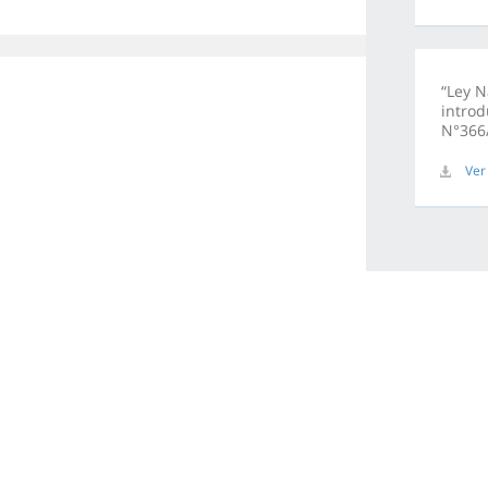
“Ley N
introd
N°366
Ver