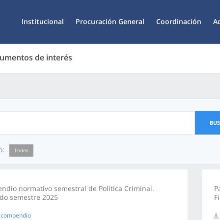
Institucional
Procuración General
Coordinación
A
umentos de interés
BU
o:
Todos
dio normativo semestral de Política Criminal.
P
do semestre 2025
F
 compendio