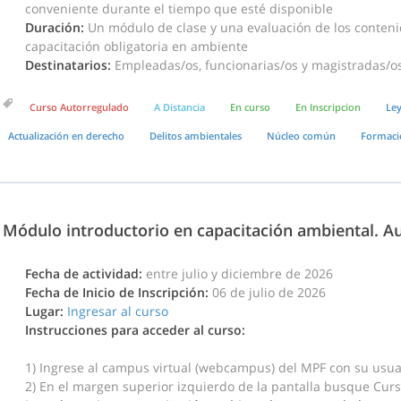
conveniente durante el tiempo que esté disponible
Duración:
Un módulo de clase y una evaluación de los contenid
capacitación obligatoria en ambiente
Destinatarios:
Empleadas/os, funcionarias/os y magistradas/os 
Curso Autorregulado
A Distancia
En curso
En Inscripcion
Ley
Actualización en derecho
Delitos ambientales
Núcleo común
Formaci
Módulo introductorio en capacitación ambiental. A
Fecha de actividad:
entre julio y diciembre de 2026
Fecha de Inicio de Inscripción:
06 de julio de 2026
Lugar:
Ingresar al curso
Instrucciones para acceder al curso:
1) Ingrese al campus virtual (webcampus) del MPF con su usua
2) En el margen superior izquierdo de la pantalla busque Cur