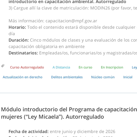
introductorio en capacitación ambiental. Autorregulado
3) Cargue allí la clave de matriculación: MODIN26
(por favor, 
Más información: capacitacion@mpf.gov.ar
Horario:
Todo el contenido estará disponible desde cualquier d
día
Duración:
Cinco módulos de clases y una evaluación de los con
capacitación obligatoria en ambiente
Destinatarios:
Empleadas/os, funcionarias/os y magistradas/os 
Curso Autorregulado
A Distancia
En curso
En Inscripcion
Ley
Actualización en derecho
Delitos ambientales
Núcleo común
Inicial
Módulo introductorio del Programa de capacitación 
mujeres (“Ley Micaela”). Autorregulado
Fecha de actividad:
entre junio y diciembre de 2026