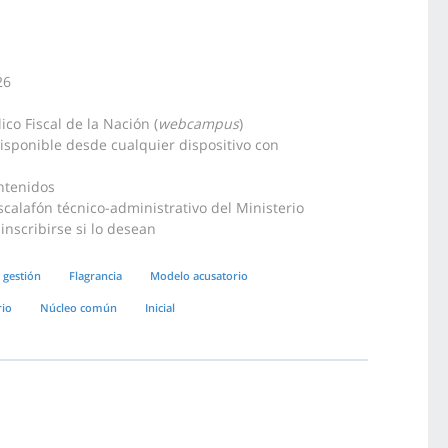
26
co Fiscal de la Nación (
webcampus
)
disponible desde cualquier dispositivo con
ntenidos
scalafón técnico-administrativo del Ministerio
 inscribirse si lo desean
 gestión
Flagrancia
Modelo acusatorio
rio
Núcleo común
Inicial