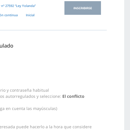
 nº 27592 “Ley Yolanda”
INSCRIBIRSE
ón continua
Inicial
gulado
rio y contraseña habitual
sos autorregulados y seleccione:
El conflicto
nga en cuenta las mayúsculas)
teresada puede hacerlo a la hora que considere