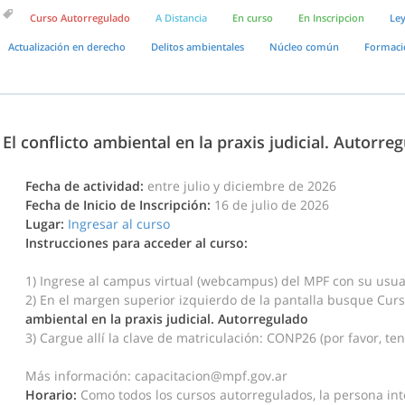
Curso Autorregulado
A Distancia
En curso
En Inscripcion
Ley
Actualización en derecho
Delitos ambientales
Núcleo común
Formaci
El conflicto ambiental en la praxis judicial. Autorre
Fecha de actividad:
entre julio y diciembre de 2026
Fecha de Inicio de Inscripción:
16 de julio de 2026
Lugar:
Ingresar al curso
Instrucciones para acceder al curso:
1) Ingrese al campus virtual (webcampus) del MPF con su usua
2) En el margen superior izquierdo de la pantalla busque Cur
ambiental en la praxis judicial. Autorregulado
3) Cargue allí la clave de matriculación: CONP26
(por favor, te
Más información: capacitacion@mpf.gov.ar
Horario:
Como todos los cursos autorregulados, la persona in