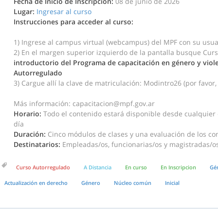
Fecha de Inicio de Inscripción:
08 de junio de 2026
Lugar:
Ingresar al curso
Instrucciones para acceder al curso:
1) Ingrese al campus virtual (webcampus) del MPF con su usua
2) En el margen superior izquierdo de la pantalla busque Cur
introductorio del Programa de capacitación en género y viole
Autorregulado
3) Cargue allí la clave de matriculación: Modintro26
(por favor
Más información: capacitacion@mpf.gov.ar
Horario:
Todo el contenido estará disponible desde cualquier d
día
Duración:
Cinco módulos de clases y una evaluación de los co
Destinatarios:
Empleadas/os, funcionarias/os y magistradas/os 
Curso Autorregulado
A Distancia
En curso
En Inscripcion
Gé
Actualización en derecho
Género
Núcleo común
Inicial