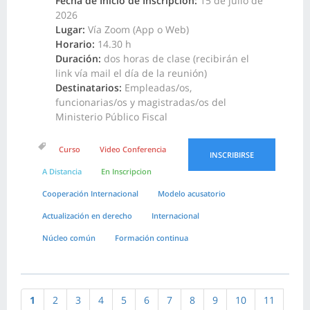
Fecha de Inicio de Inscripción:
15 de julio de
2026
Lugar:
Vía Zoom (App o Web)
Horario:
14.30 h
Duración:
dos horas de clase (recibirán el
link vía mail el día de la reunión)
Destinatarios:
Empleadas/os,
funcionarias/os y magistradas/os del
Ministerio Público Fiscal
Curso
Video Conferencia
INSCRIBIRSE
A Distancia
En Inscripcion
Cooperación Internacional
Modelo acusatorio
Actualización en derecho
Internacional
Núcleo común
Formación continua
1
2
3
4
5
6
7
8
9
10
11