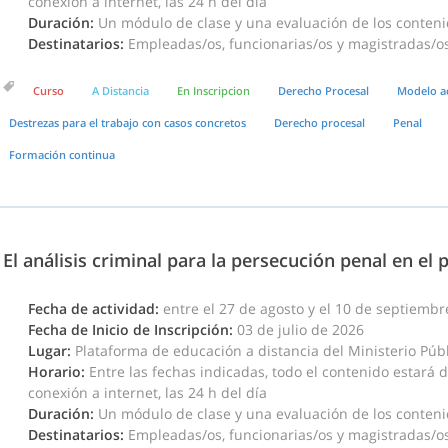
conexión a internet, las 24 h del día
Duración:
Un módulo de clase y una evaluación de los conten
Destinatarios:
Empleadas/os, funcionarias/os y magistradas/os 
Curso
A Distancia
En Inscripcion
Derecho Procesal
Modelo a
Destrezas para el trabajo con casos concretos
Derecho procesal
Penal
Formación continua
El análisis criminal para la persecución penal en el 
Fecha de actividad:
entre el 27 de agosto y el 10 de septiemb
Fecha de Inicio de Inscripción:
03 de julio de 2026
Lugar:
Plataforma de educación a distancia del Ministerio Públi
Horario:
Entre las fechas indicadas, todo el contenido estará 
conexión a internet, las 24 h del día
Duración:
Un módulo de clase y una evaluación de los conten
Destinatarios:
Empleadas/os, funcionarias/os y magistradas/os 