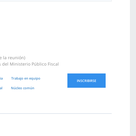
e la reunión)
del Ministerio Público Fiscal
ia
Trabajo en equipo
INSCRIBIRSE
al
Núcleo común